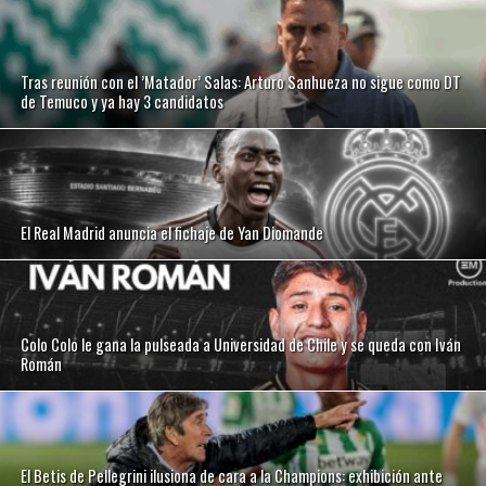
Tras reunión con el ’Matador’ Salas: Arturo Sanhueza no sigue como DT
de Temuco y ya hay 3 candidatos
El Real Madrid anuncia el fichaje de Yan Diomande
Colo Colo le gana la pulseada a Universidad de Chile y se queda con Iván
Román
El Betis de Pellegrini ilusiona de cara a la Champions: exhibición ante