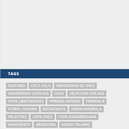
TAGS
FEATURED
COLO COLO
UNIVERSIDAD DE CHILE
UNIVERSIDAD CATÓLICA
CHILE
SELECCIÓN CHILENA
COPA LIBERTADORES
PRIMERA DIVISIÓN
PRIMERA B
FUTBOL CHILENO
DESTACADOS
UNIÓN ESPAÑOLA
PALESTINO
COPA CHILE
COPA SUDAMERICANA
HUACHIPATO
ARGENTINA
AUDAX ITALIANO