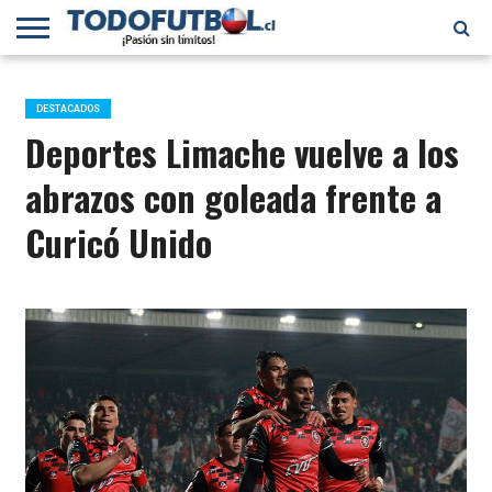
PRIMERA
DIVISIÓN
PRIMERA
SELECCIÓN
CHILENOS
FÚTBOL
B
CHILENA
EN EL
INTERNACIONAL
DESTACADOS
MUNDO
Deportes Limache vuelve a los
abrazos con goleada frente a
Curicó Unido