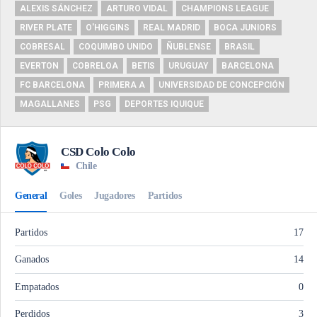
ALEXIS SÁNCHEZ
ARTURO VIDAL
CHAMPIONS LEAGUE
RIVER PLATE
O'HIGGINS
REAL MADRID
BOCA JUNIORS
COBRESAL
COQUIMBO UNIDO
ÑUBLENSE
BRASIL
EVERTON
COBRELOA
BETIS
URUGUAY
BARCELONA
FC BARCELONA
PRIMERA A
UNIVERSIDAD DE CONCEPCIÓN
MAGALLANES
PSG
DEPORTES IQUIQUE