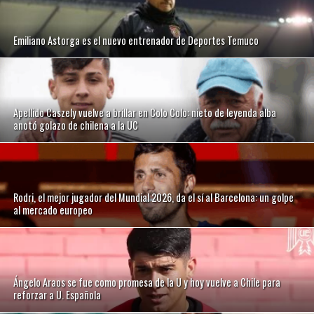
Emiliano Astorga es el nuevo entrenador de Deportes Temuco
Apellido Caszely vuelve a brillar en Colo Colo: nieto de leyenda alba
anotó golazo de chilena a la UC
Rodri, el mejor jugador del Mundial 2026, da el sí al Barcelona: un golpe
al mercado europeo
Ángelo Araos se fue como promesa de la U y hoy vuelve a Chile para
reforzar a U. Española