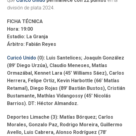
que
Curicó Unido
permanece con 22 puntos
en la
división de plata 2024.
FICHA TÉCNICA
Hora: 19:00
Estadio: La Granja
Árbitro: Fabián Reyes
Curicó Unido
(0): Luis Santelices; Joaquín González
(89’ Diego Urzúa), Claudio Meneses, Matías
Ormazábal, Kennet Lara (45’ Williams Sáez), Carlos
Herrera, Felipe Ortiz, Kevin Harbottle (66’ Matías
Retamal), Diego Rojas (89’ Bastián Bustos), Cristián
Bustamante, Mathías Vidangossy (45’ Nicolás
Barrios). DT: Héctor Almandoz.
Deportes Limache (3): Matías Bórquez; Carlos
Morales, Gonzalo Paz, Rodrigo Moreira, Guillermo
Avello, Luis Cabrera, Alonso Rodríguez (78’