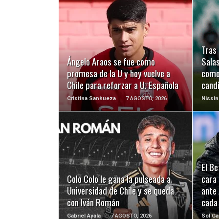
LEER MÁS
Tras 
Ángelo Araos se fue como
Salas
promesa de la U y hoy vuelve a
como
Chile para reforzar a U. Española
cand
Cristina Sanhueza
7 AGOSTO, 2026
Nissin
LEER MÁS
El Be
Colo Colo le gana la pulseada a
cara 
Universidad de Chile y se queda
ante
con Iván Román
cada
Gabriel Ayala
7 AGOSTO, 2026
Sol Ga