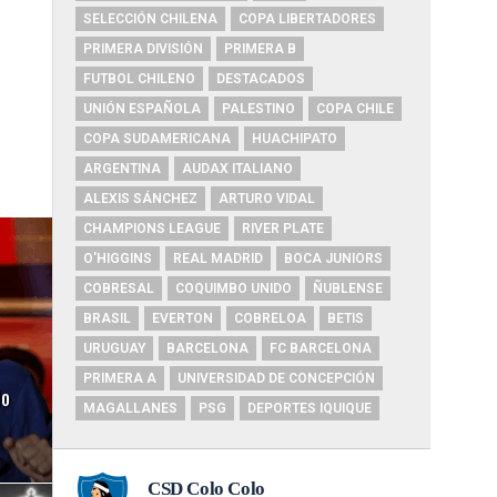
SELECCIÓN CHILENA
COPA LIBERTADORES
PRIMERA DIVISIÓN
PRIMERA B
FUTBOL CHILENO
DESTACADOS
UNIÓN ESPAÑOLA
PALESTINO
COPA CHILE
COPA SUDAMERICANA
HUACHIPATO
ARGENTINA
AUDAX ITALIANO
ALEXIS SÁNCHEZ
ARTURO VIDAL
CHAMPIONS LEAGUE
RIVER PLATE
O'HIGGINS
REAL MADRID
BOCA JUNIORS
COBRESAL
COQUIMBO UNIDO
ÑUBLENSE
BRASIL
EVERTON
COBRELOA
BETIS
URUGUAY
BARCELONA
FC BARCELONA
PRIMERA A
UNIVERSIDAD DE CONCEPCIÓN
do
MAGALLANES
PSG
DEPORTES IQUIQUE