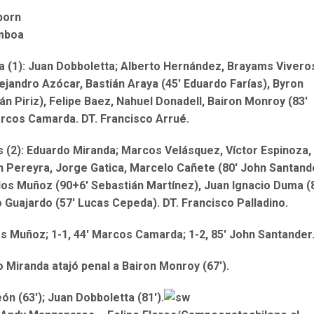
tborn
amboa
 (1): Juan Dobboletta; Alberto Hernández, Brayams Vivero
lejandro Azócar, Bastián Araya (45′ Eduardo Farías), Byron
án Piriz), Felipe Baez, Nahuel Donadell, Bairon Monroy (83′
arcos Camarda. DT. Francisco Arrué.
 (2): Eduardo Miranda; Marcos Velásquez, Víctor Espinoza,
 Pereyra, Jorge Gatica, Marcelo Cañete (80′ John Santand
los Muñoz (90+6′ Sebastián Martínez), Juan Ignacio Duma (
o Guajardo (57′ Lucas Cepeda). DT. Francisco Palladino.
los Muñoz; 1-1, 44′ Marcos Camarda; 1-2, 85′ John Santander
o Miranda atajó penal a Bairon Monroy (67′).
ón (63′); Juan Dobboletta (81′).