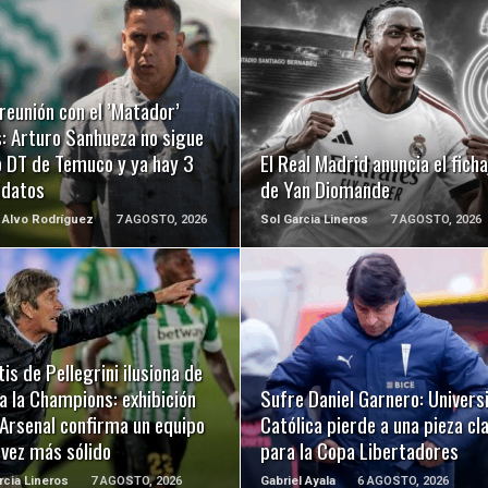
LEER MÁS
LEER MÁS
reunión con el ’Matador’
: Arturo Sanhueza no sigue
 DT de Temuco y ya hay 3
El Real Madrid anuncia el ficha
idatos
de Yan Diomande
 Alvo Rodríguez
7 AGOSTO, 2026
Sol Garcia Lineros
7 AGOSTO, 2026
LEER MÁS
LEER MÁS
tis de Pellegrini ilusiona de
a la Champions: exhibición
Sufre Daniel Garnero: Univers
 Arsenal confirma un equipo
Católica pierde a una pieza cl
 vez más sólido
para la Copa Libertadores
rcia Lineros
7 AGOSTO, 2026
Gabriel Ayala
6 AGOSTO, 2026