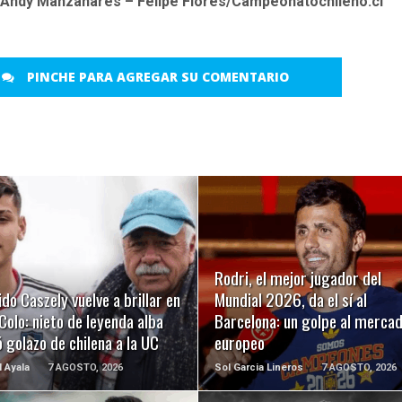
 Andy Manzanares – Felipe Flores/Campeonatochileno.cl
PINCHE PARA AGREGAR SU COMENTARIO
LEER MÁS
LEER MÁS
Rodri, el mejor jugador del
ido Caszely vuelve a brillar en
Mundial 2026, da el sí al
Colo: nieto de leyenda alba
Barcelona: un golpe al merca
 golazo de chilena a la UC
europeo
l Ayala
7 AGOSTO, 2026
Sol Garcia Lineros
7 AGOSTO, 2026