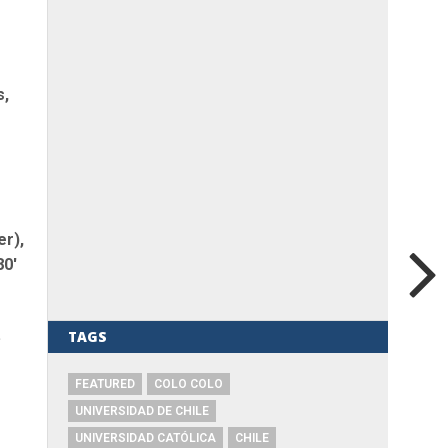
s,
er),
80′
.
TAGS
FEATURED
COLO COLO
UNIVERSIDAD DE CHILE
UNIVERSIDAD CATÓLICA
CHILE