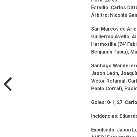
Estadio: Carlos Dit
Árbitro: Nicolás G
San Marcos de Arica
Guillermo Avello, A
Hermosilla (74′ Fabi
Benjamín Tapia), M
Santiago Wanderers
Jason León, Joaquín
Víctor Retamal, Car
Pablo Corral), Paol
Goles: 0-1, 27′ Car
Incidencias: Eduard
Expulsado: Jason Le