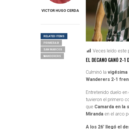
VICTOR HUGO CERDA
RELATED ITEMS
PRIMERA B
SAN MARCOS
Veces leído este 
WANDERERS
EL DECANO GANÓ 2-1 
Culminó la
vigésima 
Wanderers 2-1 fren
Entretenido duelo en 
tuvieron el primero c
que
Camarda en la s
Miranda
en el arco p
A los 26′ llegó el 