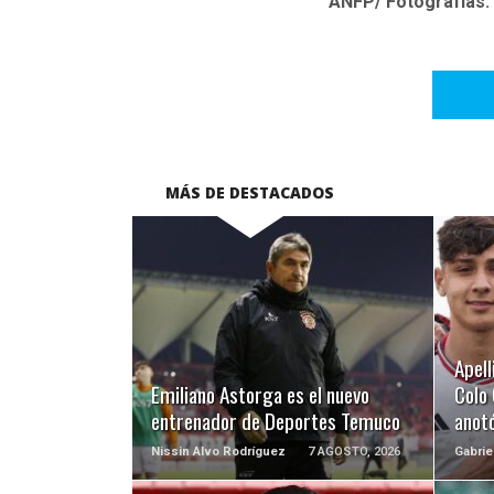
ANFP/ Fotografías:
MÁS DE DESTACADOS
LEER MÁS
Apell
Emiliano Astorga es el nuevo
Colo 
entrenador de Deportes Temuco
anotó
Nissin Alvo Rodríguez
7 AGOSTO, 2026
Gabrie