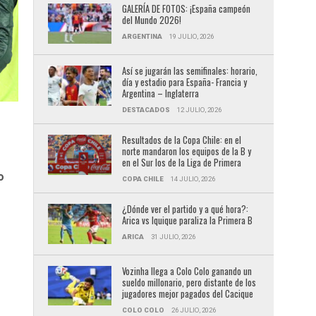
GALERÍA DE FOTOS: ¡España campeón
del Mundo 2026!
ARGENTINA
19 JULIO, 2026
Así se jugarán las semifinales: horario,
día y estadio para España- Francia y
Argentina – Inglaterra
DESTACADOS
12 JULIO, 2026
Resultados de la Copa Chile: en el
norte mandaron los equipos de la B y
en el Sur los de la Liga de Primera
o
COPA CHILE
14 JULIO, 2026
¿Dónde ver el partido y a qué hora?:
Arica vs Iquique paraliza la Primera B
ARICA
31 JULIO, 2026
Vozinha llega a Colo Colo ganando un
sueldo millonario, pero distante de los
jugadores mejor pagados del Cacique
COLO COLO
26 JULIO, 2026