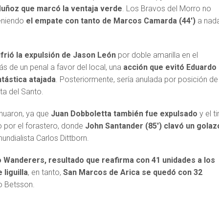
Muñoz que marcó la ventaja verde
. Los Bravos del Morro no
teniendo
el empate con tanto de Marcos Camarda (44′)
a nad
frió la expulsión de Jason León
por doble amarilla en el
de un penal a favor del local, una
acción que evitó Eduardo
tástica atajada
. Posteriormente, sería anulada por posición de
ta del Santo.
nuaron, ya que
Juan Dobboletta también fue expulsado
y el ti
o por el forastero, donde
John Santander (85′) clavó un golaz
undialista Carlos Dittborn.
o Wanderers, resultado que reafirma con 41 unidades a los
liguilla
, en tanto,
San Marcos de Arica se quedó con 32
o Betsson.