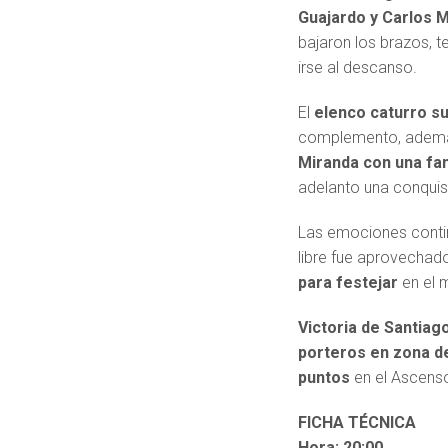
Guajardo y Carlos 
bajaron los brazos, 
irse al descanso.
El
elenco caturro su
complemento, además 
Miranda con una fan
adelanto una conquis
Las emociones conti
libre fue aprovechad
para festejar
en el m
Victoria de Santiag
porteros en zona de 
puntos
en el Ascens
FICHA TÉCNICA
Hora: 20:00