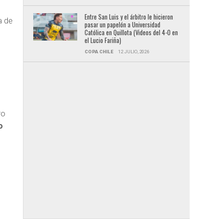
Entre San Luis y el árbitro le hicieron
a de
pasar un papelón a Universidad
Católica en Quillota (Videos del 4-0 en
el Lucio Fariña)
COPA CHILE
12 JULIO, 2026
ro
o