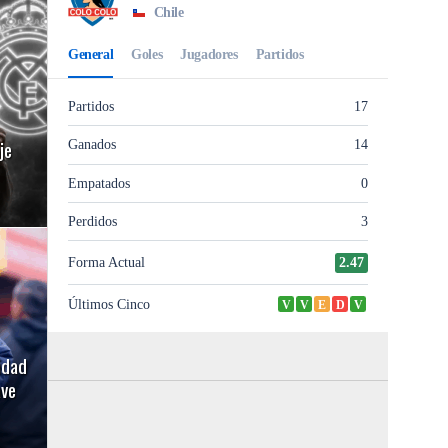
je
idad
ave