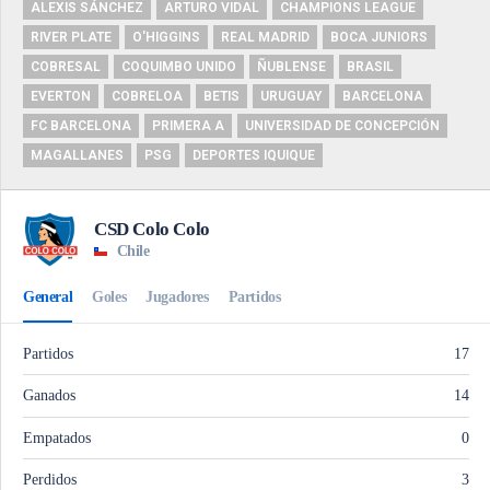
ALEXIS SÁNCHEZ
ARTURO VIDAL
CHAMPIONS LEAGUE
RIVER PLATE
O'HIGGINS
REAL MADRID
BOCA JUNIORS
COBRESAL
COQUIMBO UNIDO
ÑUBLENSE
BRASIL
EVERTON
COBRELOA
BETIS
URUGUAY
BARCELONA
FC BARCELONA
PRIMERA A
UNIVERSIDAD DE CONCEPCIÓN
MAGALLANES
PSG
DEPORTES IQUIQUE