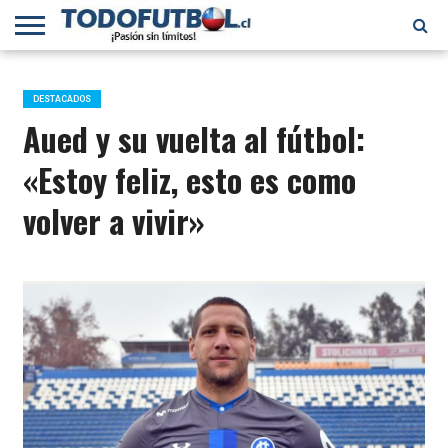
PRIMERA
DIVISIÓN
PRIMERA
SELECCIÓN
CHILENOS
FÚTBOL
B
CHILENA
EN EL
INTERNACIONAL
DESTACADOS
MUNDO
Aued y su vuelta al fútbol:
«Estoy feliz, esto es como
volver a vivir»