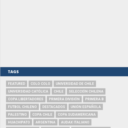
TAGS
FEATURED
COLO COLO
UNIVERSIDAD DE CHILE
UNIVERSIDAD CATÓLICA
CHILE
SELECCIÓN CHILENA
COPA LIBERTADORES
PRIMERA DIVISIÓN
PRIMERA B
FUTBOL CHILENO
DESTACADOS
UNIÓN ESPAÑOLA
PALESTINO
COPA CHILE
COPA SUDAMERICANA
HUACHIPATO
ARGENTINA
AUDAX ITALIANO