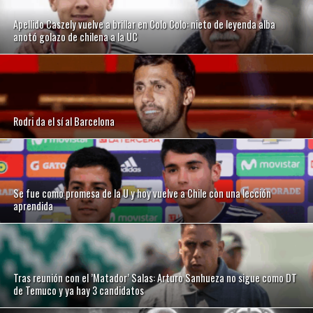
Apellido Caszely vuelve a brillar en Colo Colo: nieto de leyenda alba
anotó golazo de chilena a la UC
Rodri da el sí al Barcelona
Se fue como promesa de la U y hoy vuelve a Chile con una lección
aprendida
Tras reunión con el ’Matador’ Salas: Arturo Sanhueza no sigue como DT
de Temuco y ya hay 3 candidatos