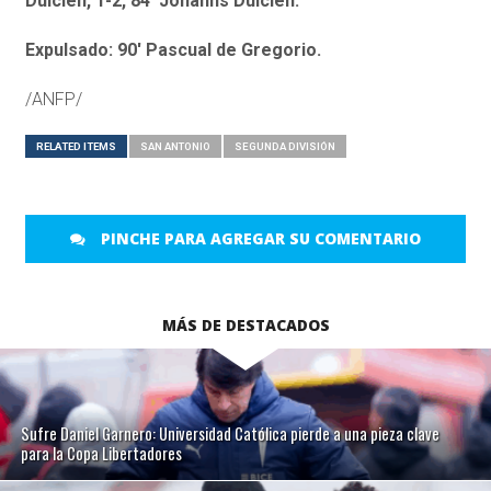
Dulcién, 1-2, 84′ Johanns Dulcién.
Expulsado: 90′ Pascual de Gregorio.
/ANFP/
RELATED ITEMS
SAN ANTONIO
SEGUNDA DIVISIÓN
PINCHE PARA AGREGAR SU COMENTARIO
MÁS DE DESTACADOS
Sufre Daniel Garnero: Universidad Católica pierde a una pieza clave
para la Copa Libertadores