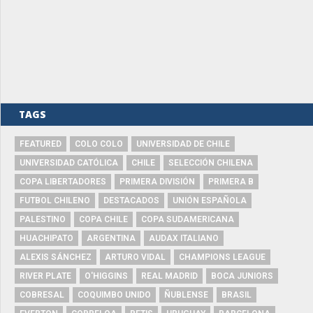
TAGS
FEATURED
COLO COLO
UNIVERSIDAD DE CHILE
UNIVERSIDAD CATÓLICA
CHILE
SELECCIÓN CHILENA
COPA LIBERTADORES
PRIMERA DIVISIÓN
PRIMERA B
FUTBOL CHILENO
DESTACADOS
UNIÓN ESPAÑOLA
PALESTINO
COPA CHILE
COPA SUDAMERICANA
HUACHIPATO
ARGENTINA
AUDAX ITALIANO
ALEXIS SÁNCHEZ
ARTURO VIDAL
CHAMPIONS LEAGUE
RIVER PLATE
O'HIGGINS
REAL MADRID
BOCA JUNIORS
COBRESAL
COQUIMBO UNIDO
ÑUBLENSE
BRASIL