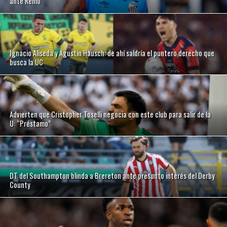
ante Remo
Ignacio Aliseda y Agustín Hausch: de ahí saldría el puntero derecho que
busca la UC
Advierten que Cristopher Toselli negocia con este club para salir de la
U: “Préstamo”
DT del Southampton blinda a Brereton ante presunto interés del Derby
County