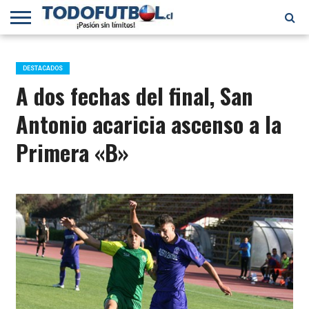
PRIMERA
DIVISIÓN
PRIMERA
SELECCIÓN
CHILENOS
FÚTBOL
B
CHILENA
EN EL
INTERNACIONAL
DESTACADOS
MUNDO
A dos fechas del final, San
Antonio acaricia ascenso a la
Primera «B»