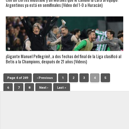
Argentinos ya está en semifinales (Video del 1-0 a Huracán)
¡Gigante Manuel Pellegrini!…a dos fechas del final de la Liga clasificó al
Betis a la Champions, después de 21 años (Videos)
Page 4 of 249
‹ Previous
1
2
3
4
5
6
7
8
Next ›
Last »