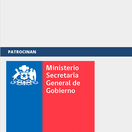
PATROCINAN
rno