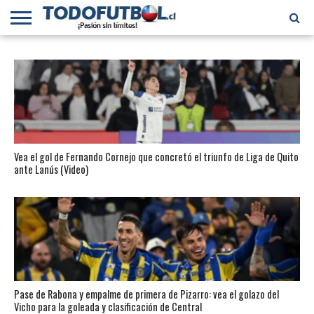
PRIMERA
DIVISIÓN
PRIMERA
SELECCIÓN
CHILENOS
FÚTBOL
B
CHILENA
EN EL
INTERNACIONAL
MUNDO
Vea el gol de Fernando Cornejo que concretó el triunfo de Liga de Quito
ante Lanús (Video)
Pase de Rabona y empalme de primera de Pizarro: vea el golazo del
Vicho para la goleada y clasificación de Central