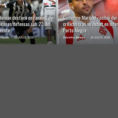
LEER MÁS
LEER MÁS
 Román destacó en ranking de
Guillermo Maripán recibió dur
mejores defensas sub 23 del
críticas tras su debut en Inte
inente
Porto Alegre
l Ayala
25 JULIO, 2026
Silvinho Neves
24 JULIO, 2026