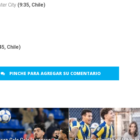
ter City
(9:35, Chile)
45, Chile)
PINCHE PARA AGREGAR SU COMENTARIO
LEER MÁS
LEER MÁS
ras Colo Colo lo espera,
Con Jorge Almirón en la banca