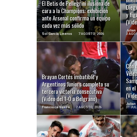
El Betis de Pellegrini ilusiona de
Diego
cara a la Champions: exhibición
y fig
ante Arsenal confirma un equipo
(Vide
cada vez más sólido
Julian
Sol Garcia Lineros
7 AGOSTO, 2026
3 AGOS
Con u
LEER MÁS
Vélez
Brayan Cortés imbatible y
Sampa
Argentinos Juniors completo su
en e
tercera victoria consecutiva
(Vide
(Video del 1-0 a Belgrano)
Julian
Francisca Suazo
2 AGOSTO, 2026
31 JUL