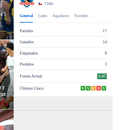
ó 1-
o y
gue