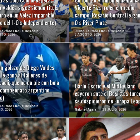
 Valdés sigue siendo titular
Vicente Pizarro en el medio
ura en un Vélez imparable
campo, Rosario Central le gan
o del 1-0 a Independiente)
0 a River Plate
 Lautaro Luque Besoaín
Julian Lautaro Luque Besoaín
TO, 2026
3 AGOSTO, 2026
n golazo de Diego Valdés,
LEER MÁS
LEER MÁS
 le ganó al Talleres de
oli, que no da pie con bola
Darío Osorio y el Midtjylland
l campeonato argentino
cayeron ante el Besiktas turc
o)
se despidieron de Europa Lea
 Lautaro Luque Besoaín
IO, 2026
Gabriel Ayala
31 JULIO, 2026