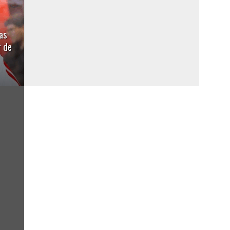
as
r de