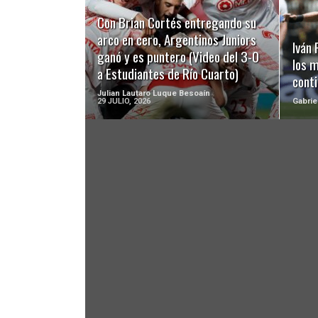
LEER MÁS
Con Brian Cortés entregando su
arco en cero, Argentinos Juniors
Iván
ganó y es puntero (Video del 3-0
los 
a Estudiantes de Río Cuarto)
cont
Julian Lautaro Luque Besoaín
29 JULIO, 2026
Gabrie