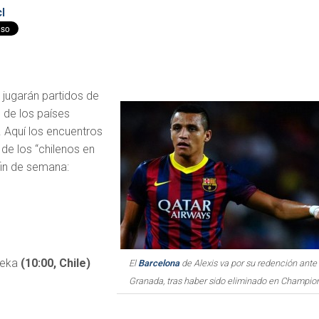
l
jugarán partidos de
s de los países
 Aquí los encuentros
de los “chilenos en
fin de semana:
jeka
(10:00, Chile)
El
Barcelona
de Alexis va por su redención ante 
Granada, tras haber sido eliminado en Champio