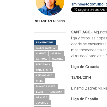
smino@todofutbol.c
SEBASTIÁN ALONSO
SANTIAGO.-
Algunos 
liga y otros las copa
RELATED ITEMS
donde se encuentran.
ALEXIS SÁNCHEZ
más trascendentales 
ALMERÍA
ARSENAL
el mundo” para este 
AS ROMA
ATALANTA
BARCELONA
Liga de Croacia
CARDIFF CITY
CELTA DE VIGO
12/04/2014
CHILE
DINAMO ZAGREB
Dínamo Zagreb vs Ri
ELCHE
FIORENTINA
GRANADA
Liga de España
JUVENTUS