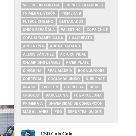
SELECCIÓN CHILENA
COPA LIBERTADORES
PRIMERA DIVISIÓN
PRIMERA B
FUTBOL CHILENO
DESTACADOS
UNIÓN ESPAÑOLA
PALESTINO
COPA CHILE
COPA SUDAMERICANA
HUACHIPATO
ARGENTINA
AUDAX ITALIANO
ALEXIS SÁNCHEZ
ARTURO VIDAL
CHAMPIONS LEAGUE
RIVER PLATE
O'HIGGINS
REAL MADRID
BOCA JUNIORS
COBRESAL
COQUIMBO UNIDO
ÑUBLENSE
BRASIL
EVERTON
COBRELOA
BETIS
URUGUAY
BARCELONA
FC BARCELONA
PRIMERA A
UNIVERSIDAD DE CONCEPCIÓN
MAGALLANES
PSG
DEPORTES IQUIQUE
 y