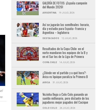
GALERÍA DE FOTOS: ¡España campeón
del Mundo 2026!
ARGENTINA
19 JULIO, 2026
Así se jugarán las semifinales: horario,
día y estadio para España- Francia y
Argentina – Inglaterra
DESTACADOS
12 JULIO, 2026
Resultados de la Copa Chile: en el
norte mandaron los equipos de la B y
en el Sur los de la Liga de Primera
COPA CHILE
14 JULIO, 2026
¿Dónde ver el partido y a qué hora?:
Arica vs Iquique paraliza la Primera B
ARICA
31 JULIO, 2026
el
Vozinha llega a Colo Colo ganando un
ns
sueldo millonario, pero distante de los
jugadores mejor pagados del Cacique
COLO COLO
26 JULIO, 2026