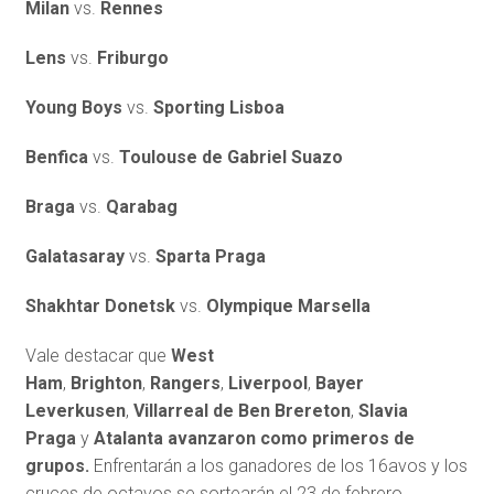
Milan
vs.
Rennes
Lens
vs.
Friburgo
Young Boys
vs.
Sporting Lisboa
Benfica
vs.
Toulouse de Gabriel Suazo
Braga
vs.
Qarabag
Galatasaray
vs.
Sparta Praga
Shakhtar Donetsk
vs.
Olympique Marsella
Vale destacar que
West
Ham
,
Brighton
,
Rangers
,
Liverpool
,
Bayer
Leverkusen
,
Villarreal de Ben Brereton
,
Slavia
Praga
y
Atalanta avanzaron como primeros de
grupos.
Enfrentarán a los ganadores de los 16avos y los
cruces de octavos se sortearán el 23 de febrero.