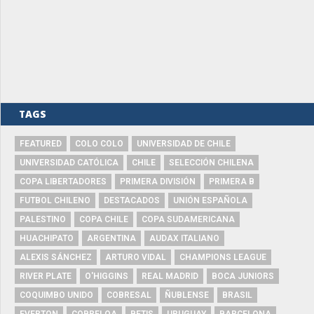
TAGS
FEATURED
COLO COLO
UNIVERSIDAD DE CHILE
UNIVERSIDAD CATÓLICA
CHILE
SELECCIÓN CHILENA
COPA LIBERTADORES
PRIMERA DIVISIÓN
PRIMERA B
FUTBOL CHILENO
DESTACADOS
UNIÓN ESPAÑOLA
PALESTINO
COPA CHILE
COPA SUDAMERICANA
HUACHIPATO
ARGENTINA
AUDAX ITALIANO
ALEXIS SÁNCHEZ
ARTURO VIDAL
CHAMPIONS LEAGUE
RIVER PLATE
O'HIGGINS
REAL MADRID
BOCA JUNIORS
COQUIMBO UNIDO
COBRESAL
ÑUBLENSE
BRASIL