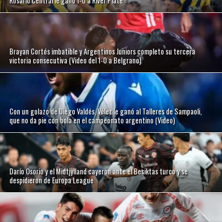
Rosario Central le ganó 1-0 a River Plate
Brayan Cortés imbatible y Argentinos Juniors completo su tercera
victoria consecutiva (Video del 1-0 a Belgrano)
Con un golazo de Diego Valdés, Vélez le ganó al Talleres de Sampaoli,
que no da pie con bola en el campeonato argentino (Video)
Darío Osorio y el Midtjylland cayeron ante el Besiktas turco y se
despidieron de Europa League