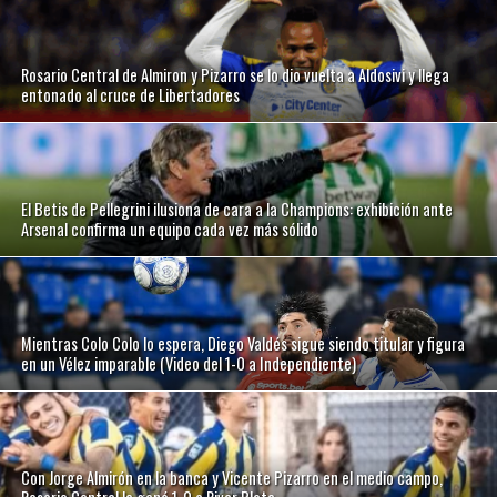
Rosario Central de Almiron y Pizarro se lo dio vuelta a Aldosivi y llega
entonado al cruce de Libertadores
El Betis de Pellegrini ilusiona de cara a la Champions: exhibición ante
Arsenal confirma un equipo cada vez más sólido
Mientras Colo Colo lo espera, Diego Valdés sigue siendo titular y figura
en un Vélez imparable (Video del 1-0 a Independiente)
Con Jorge Almirón en la banca y Vicente Pizarro en el medio campo,