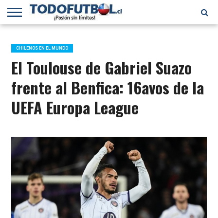
PRIMERA
DIVISIÓN
PRIMERA
SELECCIÓN
CHILENOS
FÚTBOL
B
CHILENA
EN EL
INTERNACIONAL
CHILENOS EN EL MUNDO
MUNDO
El Toulouse de Gabriel Suazo
frente al Benfica: 16avos de la
UEFA Europa League