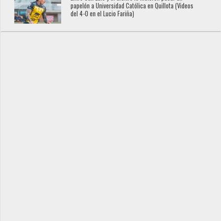
papelón a Universidad Católica en Quillota (Videos
del 4-0 en el Lucio Fariña)