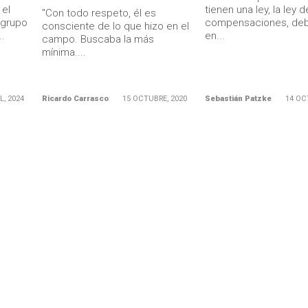
 el
tienen una ley, la ley d
"Con todo respeto, él es
 grupo
compensaciones, deb
consciente de lo que hizo en el
..
en...
campo. Buscaba la más
mínima....
L, 2024
Ricardo Carrasco
15 OCTUBRE, 2020
Sebastián Patzke
14 OC
Ministerio Secretaría Gener