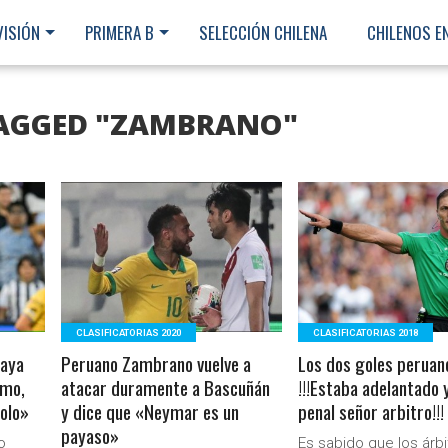
VISIÓN
PRIMERA B
SELECCIÓN CHILENA
CHILENOS E
TAGGED "ZAMBRANO"
LEER MÁS
LEER MÁS
CLASIFICATORIAS 2020
CLASIFICATORIAS 2018
haya
Peruano Zambrano vuelve a
Los dos goles peruan
smo,
atacar duramente a Bascuñán
!!!Estaba adelantado 
olo»
y dice que «Neymar es un
penal señor arbitro!!!
payaso»
Ministerio Secretaría Gener
o
Es sabido que los árbi