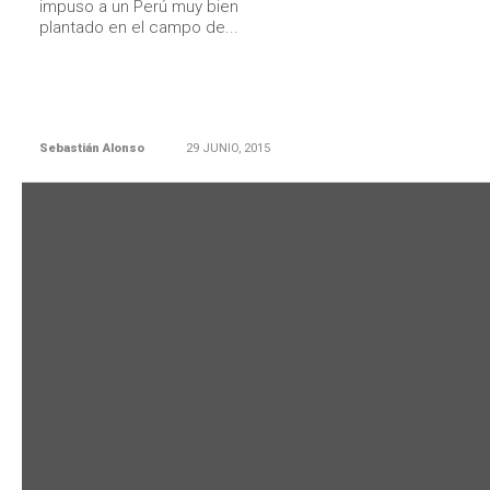
impuso a un Perú muy bien
plantado en el campo de...
Sebastián Alonso
29 JUNIO, 2015