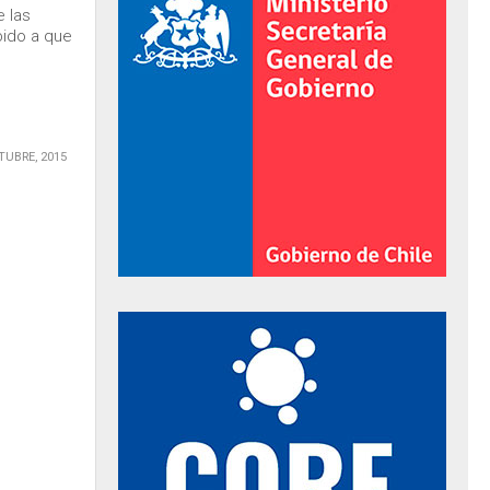
e las
ido a que
TUBRE, 2015
al de Gobierno