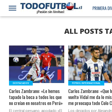
PRIMERA DI
ALL POSTS 
LEER MÁS
LEER MÁS
DESTACADOS
FÚTBOL INTERNACIONAL
Carlos Zambrano: «Le hemos
Carlos Zambrano: «Que 
tapado la boca a todos los que
vuelto Vidal me da lo mi
no creían en nosotros en Perú»
me preocupa todo Colo C
El central peruano, apodado «El
Los dirigidos por Alejandr