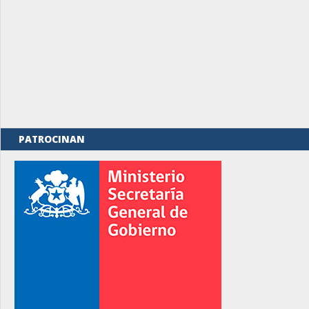
PATROCINAN
rno