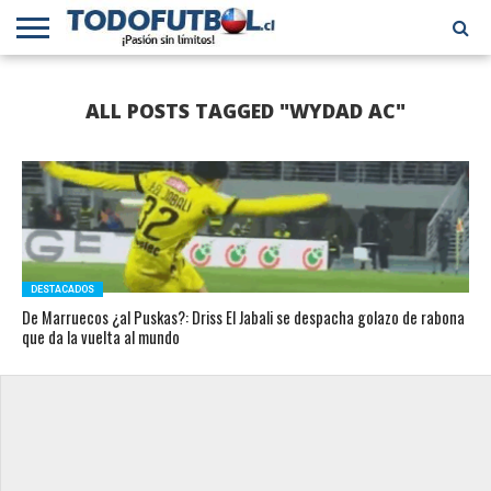
PRIMERA
DIVISIÓN
PRIMERA
SELECCIÓN
CHILENOS
FÚTBOL
ALL POSTS TAGGED "WYDAD AC"
B
CHILENA
EN EL
INTERNACIONAL
MUNDO
DESTACADOS
De Marruecos ¿al Puskas?: Driss El Jabali se despacha golazo de rabona
que da la vuelta al mundo