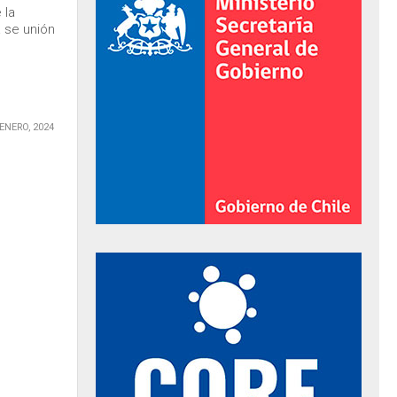
 la
 se unión
 ENERO, 2024
al de Gobierno