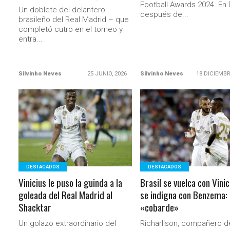
Football Awards 2024. En 
Un doblete del delantero
después de...
brasileño del Real Madrid – que
completó cutro en el torneo y
entra...
Silvinho Neves
25 JUNIO, 2026
Silvinho Neves
18 DICIEMBR
LEER MÁS
LEER MÁS
DESTACADOS
DESTACADOS
Vinicius le puso la guinda a la
Brasil se vuelca con Vinic
goleada del Real Madrid al
se indigna con Benzema:
Shacktar
«cobarde»
Un golazo extraordinario del
Richarlison, compañero de