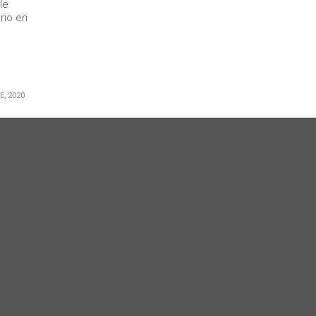
le
rio en
E, 2020