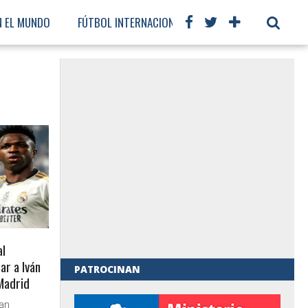
N EL MUNDO
FÚTBOL INTERNACIONAL
al
ar a Iván
PATROCINAN
Madrid
al de Gobierno
ran