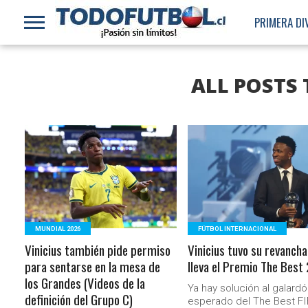
PRIMERA DI
ALL POSTS 
LEER MÁS
LEER MÁS
MUNDIAL 2026
FÚTBOL INTERNACIONAL
Vinicius también pide permiso
Vinicius tuvo su revancha
para sentarse en la mesa de
lleva el Premio The Best
los Grandes (Videos de la
Ya hay solución al galard
definición del Grupo C)
esperado del The Best FI