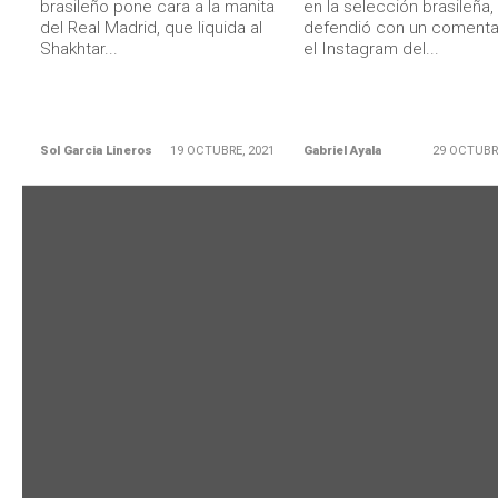
brasileño pone cara a la manita
en la selección brasileña, 
del Real Madrid, que liquida al
defendió con un comenta
Shakhtar...
el Instagram del...
Sol Garcia Lineros
19 OCTUBRE, 2021
Gabriel Ayala
29 OCTUBR