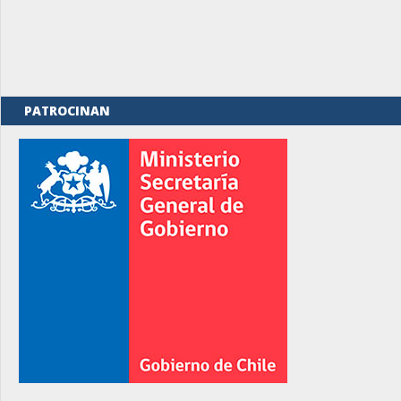
PATROCINAN
rno