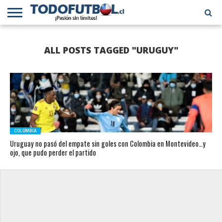
PRIMERA
DIVISIÓN
PRIMERA
SELECCIÓN
CHILENOS
FÚTBOL
ALL POSTS TAGGED "URUGUY"
B
CHILENA
EN EL
INTERNACIONAL
MUNDO
COLOMBIA
Uruguay no pasó del empate sin goles con Colombia en Montevideo…y
ojo, que pudo perder el partido