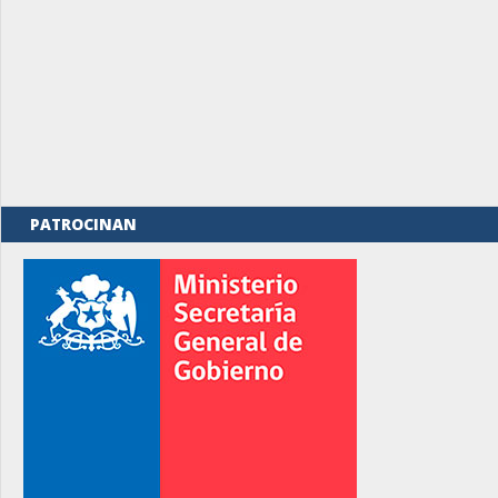
PATROCINAN
rno