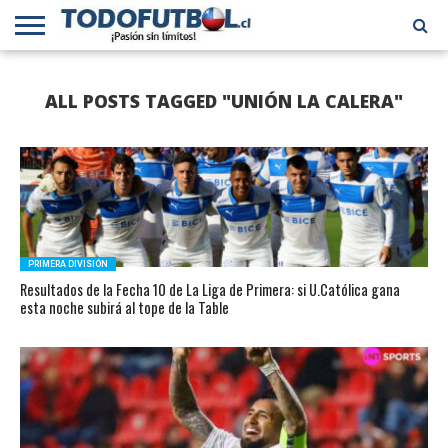
PRIMERA
DIVISIÓN
PRIMERA
SELECCIÓN
CHILENOS
FÚTBOL
ALL POSTS TAGGED "UNIÓN LA CALERA"
B
CHILENA
EN EL
INTERNACIONAL
MUNDO
PRIMERA DIVISIÓN
Resultados de la Fecha 10 de La Liga de Primera: si U.Católica gana
esta noche subirá al tope de la Table