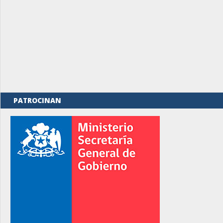
PATROCINAN
rno