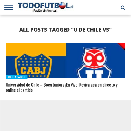
PRIMERA
DIVISIÓN
PRIMERA
SELECCIÓN
CHILENOS
FÚTBOL
ALL POSTS TAGGED "U DE CHILE VS"
B
CHILENA
EN EL
INTERNACIONAL
MUNDO
DESTACADOS
Universidad de Chile – Boca Juniors ¡En Vivo! Reviva acá en directo y
online el partido