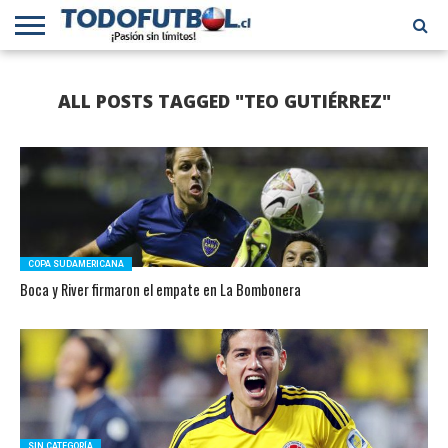
PRIMERA
DIVISIÓN
PRIMERA
SELECCIÓN
CHILENOS
FÚTBOL
ALL POSTS TAGGED "TEO GUTIÉRREZ"
B
CHILENA
EN EL
INTERNACIONAL
MUNDO
COPA SUDAMERICANA
Boca y River firmaron el empate en La Bombonera
SIN CATEGORÍA