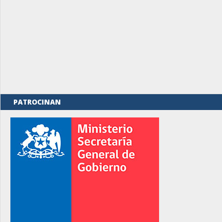
PATROCINAN
rno