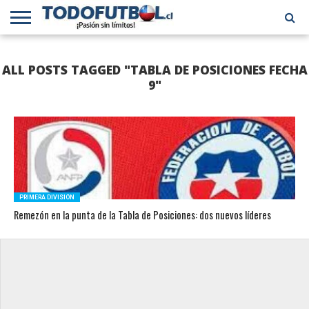
PRIMERA
DIVISIÓN
PRIMERA
SELECCIÓN
CHILENOS
FÚTBOL
ALL POSTS TAGGED "TABLA DE POSICIONES FECHA
B
CHILENA
EN EL
INTERNACIONAL
MUNDO
9"
PRIMERA DIVISIÓN
Remezón en la punta de la Tabla de Posiciones: dos nuevos líderes