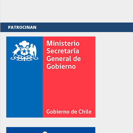
PATROCINAN
rno
rno