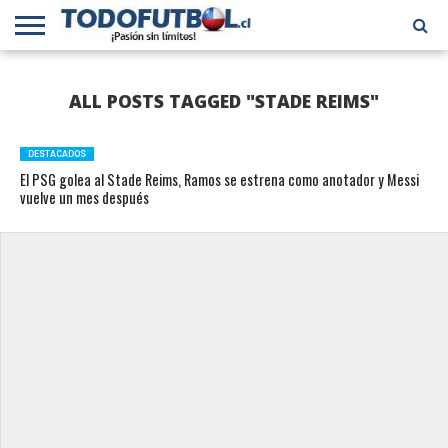
PRIMERA
DIVISIÓN
PRIMERA
SELECCIÓN
CHILENOS
FÚTBOL
ALL POSTS TAGGED "STADE REIMS"
B
CHILENA
EN EL
INTERNACIONAL
MUNDO
DESTACADOS
El PSG golea al Stade Reims, Ramos se estrena como anotador y Messi
vuelve un mes después