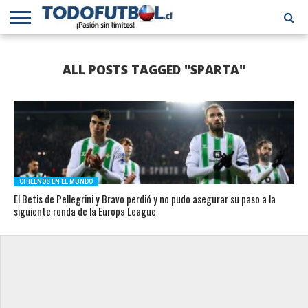
PRIMERA
DIVISIÓN
PRIMERA
SELECCIÓN
CHILENOS
FÚTBOL
ALL POSTS TAGGED "SPARTA"
B
CHILENA
EN EL
INTERNACIONAL
MUNDO
CHILENOS EN EL MUNDO
El Betis de Pellegrini y Bravo perdió y no pudo asegurar su paso a la
siguiente ronda de la Europa League