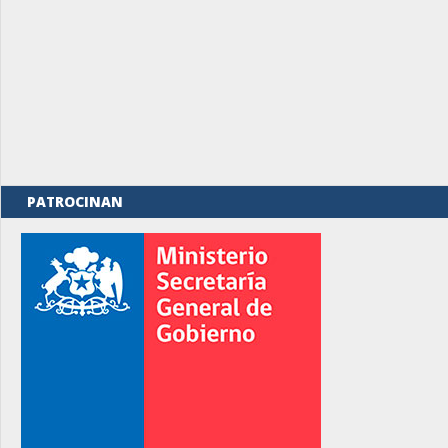
PATROCINAN
rno