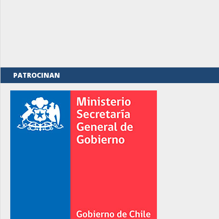
PATROCINAN
rno