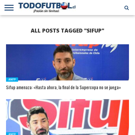
PRIMERA
DIVISIÓN
PRIMERA
SELECCIÓN
CHILENOS
FÚTBOL
ALL POSTS TAGGED "SIFUP"
B
CHILENA
EN EL
INTERNACIONAL
MUNDO
ANFP
Sifup amenaza: «Hasta ahora, la final de la Supercopa no se juega»
ANFP