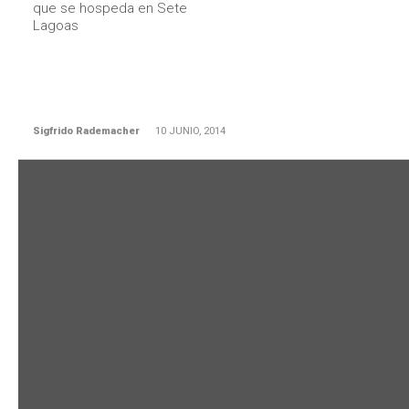
que se hospeda en Sete
Lagoas
Sigfrido Rademacher
10 JUNIO, 2014