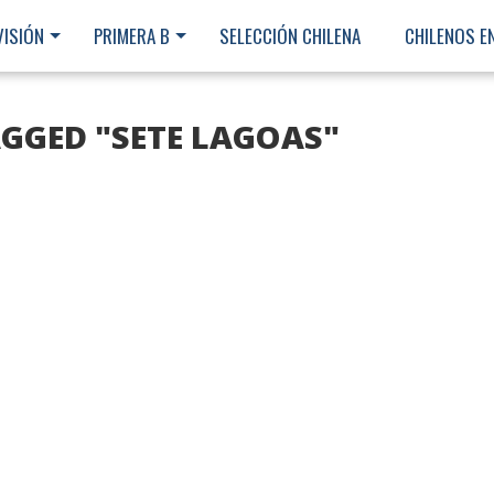
VISIÓN
PRIMERA B
SELECCIÓN CHILENA
CHILENOS E
AGGED "SETE LAGOAS"
Ministerio Secretaría Gener