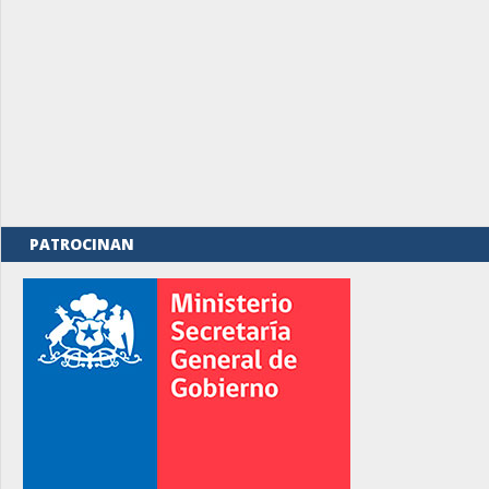
PATROCINAN
rno