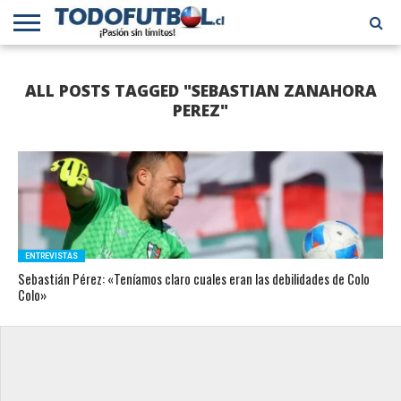
PRIMERA
DIVISIÓN
PRIMERA
SELECCIÓN
CHILENOS
FÚTBOL
ALL POSTS TAGGED "SEBASTIAN ZANAHORA
B
CHILENA
EN EL
INTERNACIONAL
MUNDO
PEREZ"
ENTREVISTAS
Sebastián Pérez: «Teníamos claro cuales eran las debilidades de Colo
Colo»