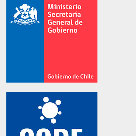
rno
rno