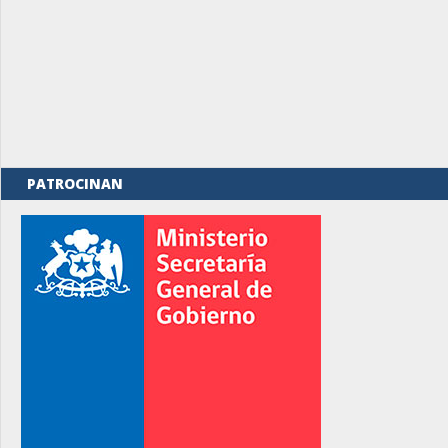
PATROCINAN
rno