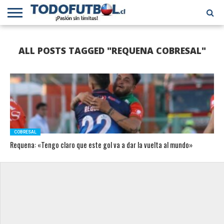
PRIMERA
DIVISIÓN
PRIMERA
SELECCIÓN
CHILENOS
FÚTBOL
ALL POSTS TAGGED "REQUENA COBRESAL"
B
CHILENA
EN EL
INTERNACIONAL
MUNDO
COBRESAL
Requena: «Tengo claro que este gol va a dar la vuelta al mundo»