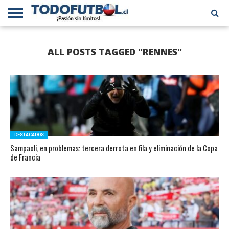
PRIMERA
DIVISIÓN
PRIMERA
SELECCIÓN
CHILENOS
FÚTBOL
ALL POSTS TAGGED "RENNES"
B
CHILENA
EN EL
INTERNACIONAL
MUNDO
DESTACADOS
Sampaoli, en problemas: tercera derrota en fila y eliminación de la Copa
de Francia