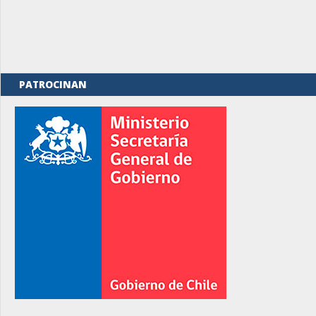
PATROCINAN
rno