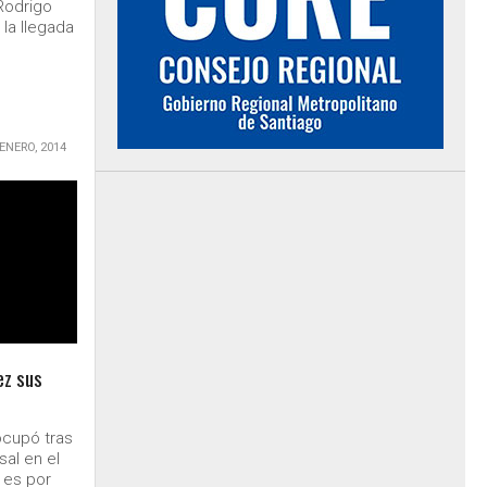
 Rodrigo
 la llegada
 ENERO, 2014
ez sus
cupó tras
sal en el
 es por