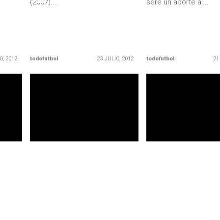
(2007)....
seré un aporte al...
O, 2012
todofutbol
23 JULIO, 2012
todofutbol
21
LEER MÁS
LEER MÁS
PRIMERA DIVISIÓN
COBRELOA
inos
Refuerzo fantasma de Católica
Cobreloa se arma (y
 su
ficha por Wanderers
para debut en La Cal
El "decano" sumó a su quinto
El equipo calameño ha
refuerzo para la segunda parte
partir a varios de sus
os
del año. Se trata de un...
incluyendo a una de s
 torneo
grandes...