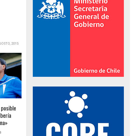
GOSTO, 2015
al de Gobierno
 posible
bería
ana»
a