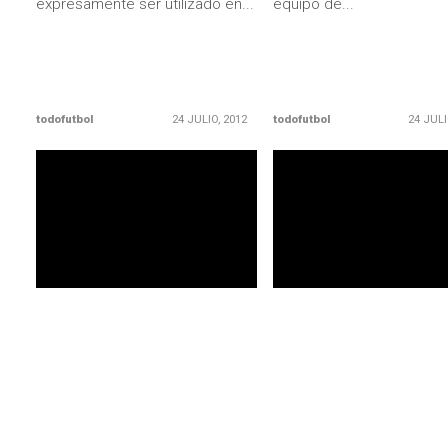
expresamente ser utilizado en...
equipo de...
todofutbol
24 JULIO, 2012
todofutbol
24 JULI
LEER MÁS
LEER MÁS
PRIMERA DIVISIÓN
PRIMERA DIVISIÓN
No le vienen con chicas: Civelli
Con dos defensas argent
jugará en la «U» con la 11
Unión Española completa
plantel
El último refuerzo de
Universidad de Chile fue
Unión Española sumó a d
presentado oficialmente este
nuevos refuerzos para el
jueves y además, le pasaron el...