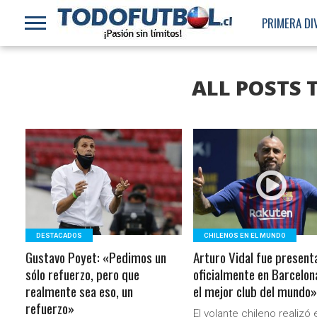
PRIMERA DI
ALL POSTS 
LEER MÁS
LEER MÁS
DESTACADOS
CHILENOS EN EL MUNDO
Gustavo Poyet: «Pedimos un
Arturo Vidal fue present
sólo refuerzo, pero que
oficialmente en Barcelon
realmente sea eso, un
el mejor club del mundo»
refuerzo»
El volante chileno realizó 