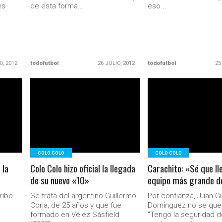
es
de esta forma...
eso...
O, 2012
todofutbol
26 JULIO, 2012
todofutbol
25
LEER MÁS
LEER MÁS
COLO COLO
COLO COLO
 la
Colo Colo hizo oficial la llegada
Carachito: «Sé que ll
de su nuevo «10»
equipo más grande de
ribo
Se trata del argentino Guillermo
Por confianza, Juan G
Coria, de 25 años y que fue
Domínguez no se que
l
formado en Vélez Sásfield
"Tengo la seguridad 