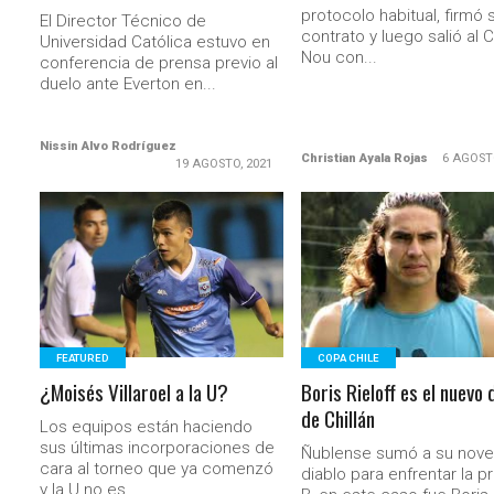
protocolo habitual, firmó 
El Director Técnico de
contrato y luego salió al
Universidad Católica estuvo en
Nou con...
conferencia de prensa previo al
duelo ante Everton en...
Nissin Alvo Rodríguez
Christian Ayala Rojas
6 AGOST
19 AGOSTO, 2021
LEER MÁS
LEER MÁS
FEATURED
COPA CHILE
¿Moisés Villaroel a la U?
Boris Rieloff es el nuevo 
de Chillán
Los equipos están haciendo
sus últimas incorporaciones de
Ñublense sumó a su nov
cara al torneo que ya comenzó
diablo para enfrentar la p
y la U no es...