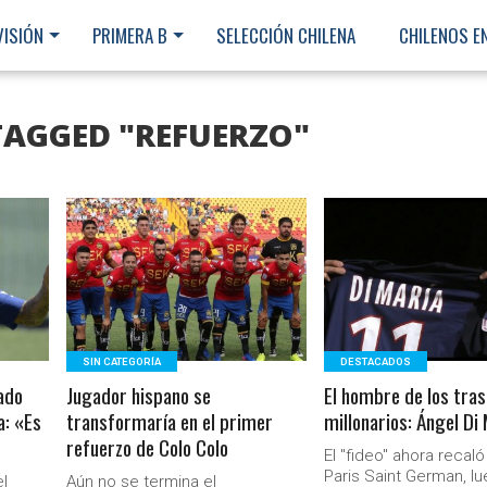
VISIÓN
PRIMERA B
SELECCIÓN CHILENA
CHILENOS E
TAGGED "REFUERZO"
LEER MÁS
LEER MÁS
SIN CATEGORÍA
DESTACADOS
ado
Jugador hispano se
El hombre de los tra
a: «Es
transformaría en el primer
millonarios: Ángel Di
refuerzo de Colo Colo
El "fideo" ahora recaló
Ministerio Secretaría Gener
Paris Saint German, l
el
Aún no se termina el