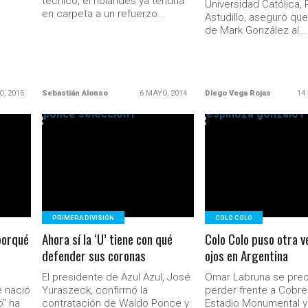
técnico, el holandés ya tendría
Universidad Católica,
en carpeta a un refuerzo...
Astudillo, aseguró que
de Mark González al...
O, 2015
Sebastián Alonso
6 MAYO, 2014
Diego Vega Rojas
14
LEER MÁS
LEER MÁS
PRIMERA DIVISIÓN
COLO COLO
porqué
Ahora sí la ‘U’ tiene con qué
Colo Colo puso otra v
defender sus coronas
ojos en Argentina
El presidente de Azul Azul, José
Omar Labruna se preo
e nació
Yuraszeck, confirmó la
perder frente a Cobre
o" ha
contratación de Waldo Ponce y
Estadio Monumental y