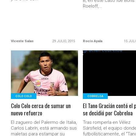
B, en este caso fue Boris
Roeloff,...
Vicente Salas
29 JULIO, 2015
Rocío Ayala
15 JULI
LEER MÁS
LEER MÁS
COLO COLO
COBRELOA
Colo Colo cerca de sumar un
El Tano Gracián contó el 
nuevo refuerzo
se decidió por Cobreloa
El zaguero del Palermo de Italia,
Tras romperla en Vélez
Carlos Labrín, está armando sus
Sársfield, el equipo dond
maletas para estampar su
futbolísticamente, el "Tan