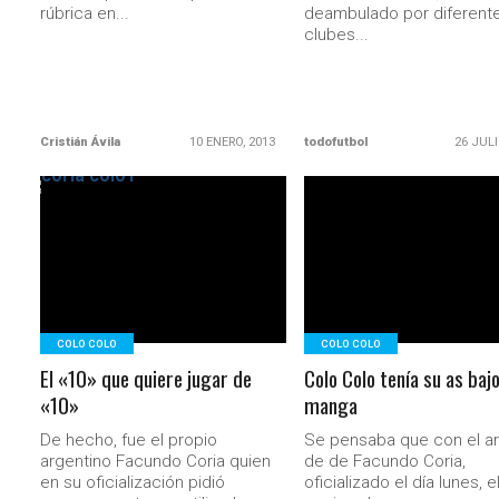
rúbrica en...
deambulado por diferent
clubes...
Cristián Ávila
10 ENERO, 2013
todofutbol
26 JULI
LEER MÁS
LEER MÁS
COLO COLO
COLO COLO
El «10» que quiere jugar de
Colo Colo tenía su as bajo
«10»
manga
De hecho, fue el propio
Se pensaba que con el ar
argentino Facundo Coria quien
de de Facundo Coria,
en su oficialización pidió
oficializado el día lunes, e