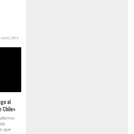
 JULIO, 2012
ego al
 Chile»
uillermo
da.
de que