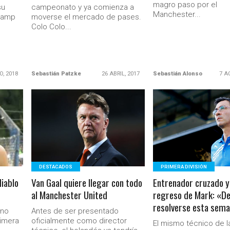
magro paso por el
su
campeonato y ya comienza a
Manchester...
 Camp
moverse el mercado de pases.
Colo Colo...
O, 2018
Sebastián Patzke
26 ABRIL, 2017
Sebastián Alonso
7 A
LEER MÁS
LEER MÁS
Ministerio Secretaría Gener
DESTACADOS
PRIMERA DIVISIÓN
diablo
Van Gaal quiere llegar con todo
Entrenador cruzado y
al Manchester United
regreso de Mark: «De
resolverse esta sem
eno
Antes de ser presentado
rimera
oficialmente como director
El mismo técnico de l