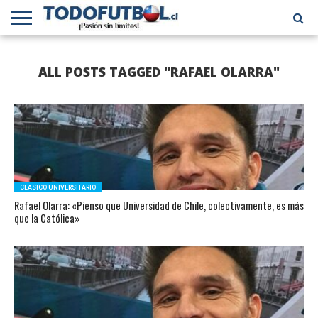
PRIMERA
DIVISIÓN
PRIMERA
SELECCIÓN
CHILENOS
FÚTBOL
ALL POSTS TAGGED "RAFAEL OLARRA"
B
CHILENA
EN EL
INTERNACIONAL
MUNDO
CLASICO UNIVERSITARIO
Rafael Olarra: «Pienso que Universidad de Chile, colectivamente, es más
que la Católica»