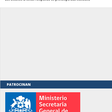
PATROCINAN
rno