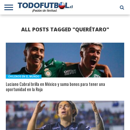
PRIMERA
DIVISIÓN
PRIMERA
SELECCIÓN
CHILENOS
FÚTBOL
ALL POSTS TAGGED "QUERÉTARO"
B
CHILENA
EN EL
INTERNACIONAL
MUNDO
CHILENOS EN EL MUNDO
Luciano Cabral brilla en México y suma bonos para tener una
oportunidad en la Roja