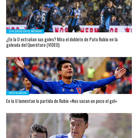
CHILENOS EN EL MUNDO
¿En la U extrañan sus goles? Mira el doblete de Pato Rubio en la
goleada del Querétaro (VIDEO)
DESTACADOS
En la U lamentan la partida de Rubio «Nos sacan un poco el gol»