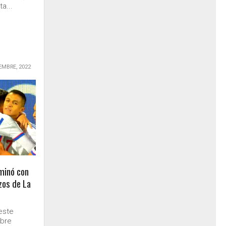
a...
EMBRE, 2022
rminó con
zos de La
este
mbre