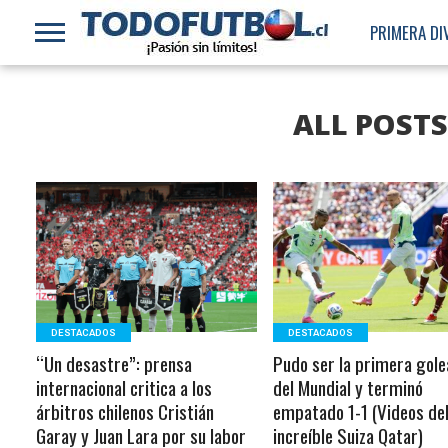
PRIMERA DI
ALL POST
LEER MÁS
LEER MÁS
DESTACADOS
DESTACADOS
“Un desastre”: prensa
Pudo ser la primera gol
internacional critica a los
del Mundial y terminó
árbitros chilenos Cristián
empatado 1-1 (Videos de
Garay y Juan Lara por su labor
increíble Suiza Qatar)