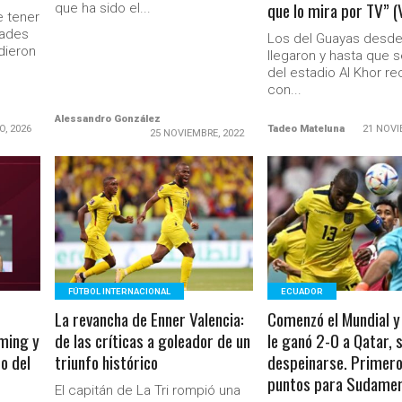
que lo mira por TV” (
que ha sido el...
e tener
dades
Los del Guayas desd
dieron
llegaron y hasta que 
del estadio Al Khor r
con...
Alessandro González
O, 2026
Tadeo Mateluna
21 NOVI
25 NOVIEMBRE, 2022
LEER MÁS
LEER MÁS
Ministerio Secretaría Gener
FÚTBOL INTERNACIONAL
ECUADOR
La revancha de Enner Valencia:
Comenzó el Mundial y
aming y
de las críticas a goleador de un
le ganó 2-0 a Qatar, s
do del
triunfo histórico
despeinarse. Primero
puntos para Sudamer
El capitán de La Tri rompió una