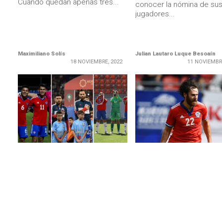
Cuando quedan apenas tres...
conocer la nómina de sus
jugadores...
Maximiliano Solís
Julian Lautaro Luque Besoaín
18 NOVIEMBRE, 2022
11 NOVIEMBR
LEER MÁS
LEER MÁS
DESTACADOS
DESTACADOS
Las selecciones chilenas vivirán
La Roja enfrentaría a
un martes con importantes
Marruecos y Qatar en
desafíos internacionales
amistosos durante la fe
FIFA de septiembre
En España, con La Roja Sub 20
enfrentando a Marruecos. En
El técnico Eduardo Berizz