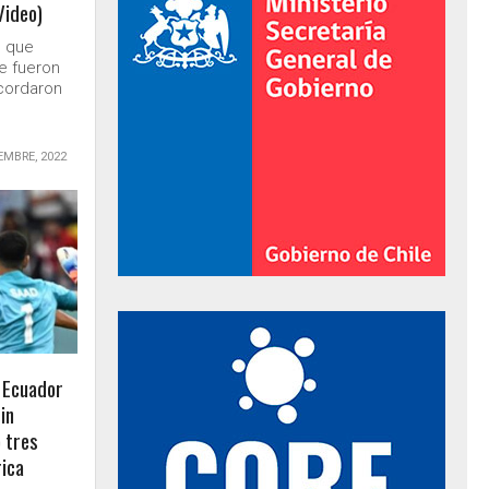
Video)
e que
se fueron
ecordaron
EMBRE, 2022
al de Gobierno
 Ecuador
in
 tres
ica