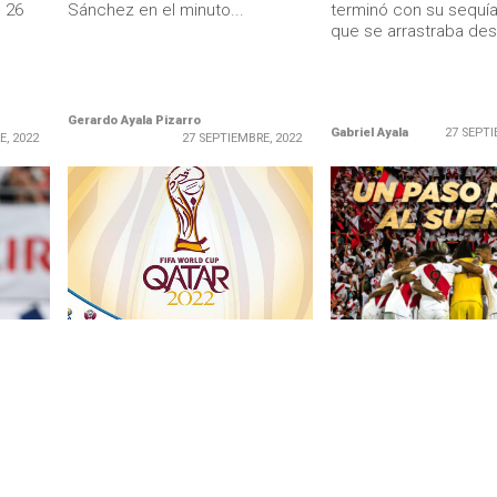
 26
Sánchez en el minuto...
terminó con su sequí
que se arrastraba des
Gerardo Ayala Pizarro
Gabriel Ayala
27 SEPTI
E, 2022
27 SEPTIEMBRE, 2022
LEER MÁS
LEER MÁS
DESTACADOS
DESTACADOS
Este es el calendario completo
Perú le ganó sin pro
del Mundial: días y horarios de
Paraguay y va al Rep
cha
todos los partidos
fue lo más justo!
El Mundial de Qatar ya está en
El equipo del «Tigre»
marcha. Las 32 selecciones
superó por 2 a 0 al de
o