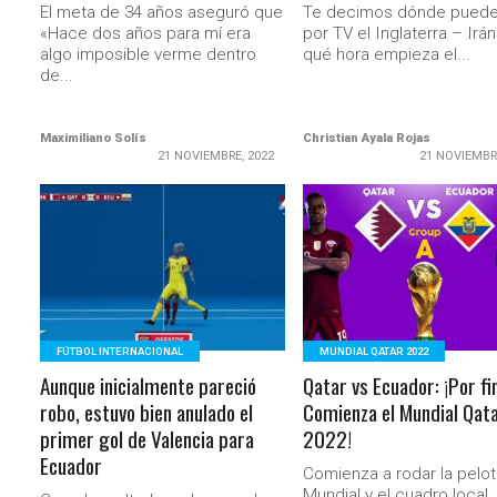
El meta de 34 años aseguró que
Te decimos dónde puede
«Hace dos años para mí era
por TV el Inglaterra – Irán
algo imposible verme dentro
qué hora empieza el...
de...
Maximiliano Solís
Christian Ayala Rojas
21 NOVIEMBRE, 2022
21 NOVIEMBR
LEER MÁS
LEER MÁS
FÚTBOL INTERNACIONAL
MUNDIAL QATAR 2022
Aunque inicialmente pareció
Qatar vs Ecuador: ¡Por fi
robo, estuvo bien anulado el
Comienza el Mundial Qat
primer gol de Valencia para
2022!
Ecuador
Comienza a rodar la peloti
Mundial y el cuadro local