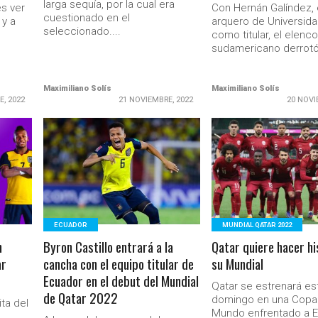
larga sequía, por la cual era
s ver
Con Hernán Galíndez, 
cuestionado en el
 y a
arquero de Universida
seleccionado....
como titular, el elenc
sudamericano derrotó
Maximiliano Solís
Maximiliano Solís
E, 2022
21 NOVIEMBRE, 2022
20 NOVI
LEER MÁS
LEER MÁS
ECUADOR
MUNDIAL QATAR 2022
n
Byron Castillo entrará a la
Qatar quiere hacer hi
ar
cancha con el equipo titular de
su Mundial
Ecuador en el debut del Mundial
Qatar se estrenará es
de Qatar 2022
domingo en una Copa
ta del
Mundo enfrentado a E