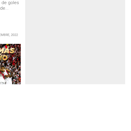
a de goles
de...
EMBRE, 2022
blemas a
echaje…¡ y
 Gareca
 Barros