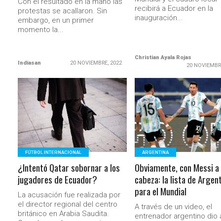
Con el resultado en la mano las
recibirá a Ecuador en la
protestas se acallaron. Sin
inauguración...
embargo, en un primer
momento la...
Christian Ayala Rojas
Indiasan
20 NOVIEMBRE, 2022
20 NOVIEMBR
LEER MÁS
LEER MÁS
FÚTBOL INTERNACIONAL
ARGENTINA
¿Intentó Qatar sobornar a los
Obviamente, con Messi a 
jugadores de Ecuador?
cabeza: la lista de Argen
para el Mundial
La acusación fue realizada por
el director regional del centro
A través de un video, el
británico en Arabia Saudita.
entrenador argentino dio 