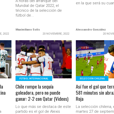
A horas del arranque del
en la que será su cuart
Mundial de Qatar 2022, el
técnico de la selección de
fútbol de...
Maximiliano Solís
Alessandro González
E, 2022
20 NOVIEMBRE, 2022
20 NOVI
LEER MÁS
LEER MÁS
FÚTBOL INTERNACIONAL
SELECCIÓN CHILENA
la
Chile rompe la sequía
Así fue el gol que te
tina
goleadora, pero no puede
581 minutos sin abra
ganar: 2-2 con Qatar (Videos)
Roja
Lo que más se destaca de este
La selección chilena, 
a
partido es el gol de Alexis
martes 27 de septie