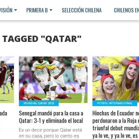
VISIÓN
PRIMERA B
SELECCIÓN CHILENA
CHILENOS E
S TAGGED "QATAR"
LEER MÁS
LEER MÁS
MUNDIAL QATAR 2022
FÚTBOL INTERNACIONAL
eada
Senegal mandó para la casa a
Hinchas de Ecuador n
Qatar: 3-1 y eliminado el local
perdonaron a la Roja 
l
triunfal debut mundia
Es un decir porque Qatar está
ya lo ve, y ya lo ve, e
Ministerio Secretaría Gener
en su casa, pero lo cierto es