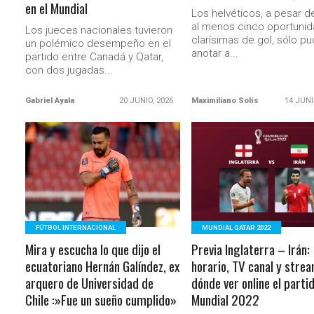
en el Mundial
Los helvéticos, a pesar d
al menos cinco oportuni
Los jueces nacionales tuvieron
clarísimas de gol, sólo pu
un polémico desempeño en el
anotar a...
partido entre Canadá y Qatar,
con dos jugadas...
Gabriel Ayala
20 JUNIO, 2026
Maximiliano Solís
14 JUNI
LEER MÁS
LEER MÁS
FÚTBOL INTERNACIONAL
MUNDIAL QATAR 2022
Mira y escucha lo que dijo el
Previa Inglaterra – Irán:
ecuatoriano Hernán Galíndez, ex
horario, TV canal y stre
arquero de Universidad de
dónde ver online el parti
Chile :»Fue un sueño cumplido»
Mundial 2022