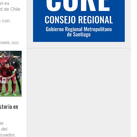
el ex
d de Chile
o
 con...
EMBRE, 2022
storia en
te
 del
cuador,