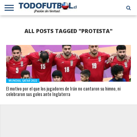
PRIMERA
DIVISIÓN
PRIMERA
SELECCIÓN
CHILENOS
FÚTBOL
ALL POSTS TAGGED "PROTESTA"
B
CHILENA
EN EL
INTERNACIONAL
MUNDO
MUNDIAL QATAR 2022
El motivo por el que los jugadores de Irán no cantaron su himno, ni
celebraron sus goles ante Inglaterra