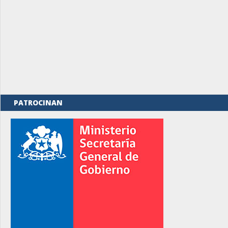
PATROCINAN
rno