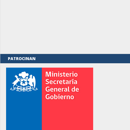
PATROCINAN
rno