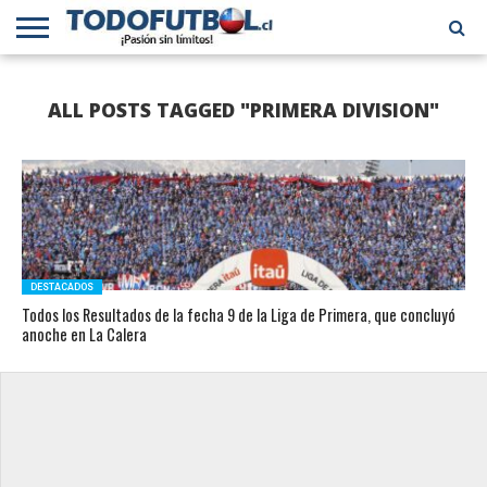
PRIMERA
DIVISIÓN
PRIMERA
SELECCIÓN
CHILENOS
FÚTBOL
ALL POSTS TAGGED "PRIMERA DIVISION"
B
CHILENA
EN EL
INTERNACIONAL
MUNDO
DESTACADOS
Todos los Resultados de la fecha 9 de la Liga de Primera, que concluyó
anoche en La Calera