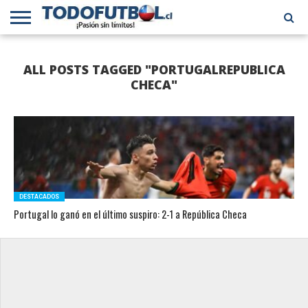
PRIMERA
DIVISIÓN
PRIMERA
SELECCIÓN
CHILENOS
FÚTBOL
ALL POSTS TAGGED "PORTUGALREPUBLICA
B
CHILENA
EN EL
INTERNACIONAL
MUNDO
CHECA"
DESTACADOS
Portugal lo ganó en el último suspiro: 2-1 a República Checa