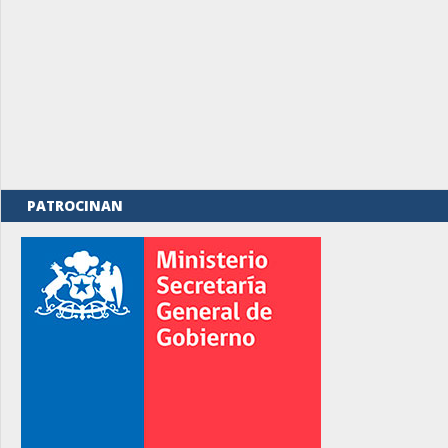
PATROCINAN
rno