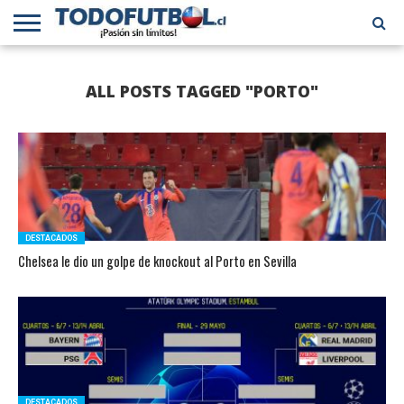
PRIMERA
DIVISIÓN
PRIMERA
SELECCIÓN
CHILENOS
FÚTBOL
ALL POSTS TAGGED "PORTO"
B
CHILENA
EN EL
INTERNACIONAL
MUNDO
DESTACADOS
Chelsea le dio un golpe de knockout al Porto en Sevilla
DESTACADOS