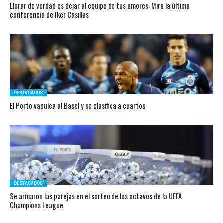
Llorar de verdad es dejar al equipo de tus amores: Mira la última
conferencia de Iker Casillas
DESTACADOS
El Porto vapulea al Basel y se clasifica a cuartos
DESTACADOS
Se armaron las parejas en el sorteo de los octavos de la UEFA
Champions League