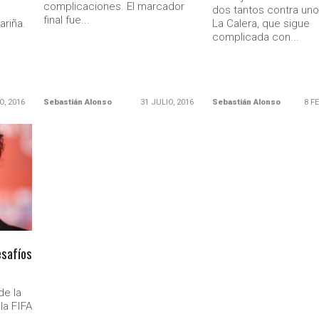
complicaciones. El marcador
dos tantos contra uno
final fue...
ariña.
La Calera, que sigue
complicada con...
O, 2016
Sebastián Alonso
31 JULIO, 2016
Sebastián Alonso
8 F
Ministerio Secretaría Gener
esafíos
de la
la FIFA