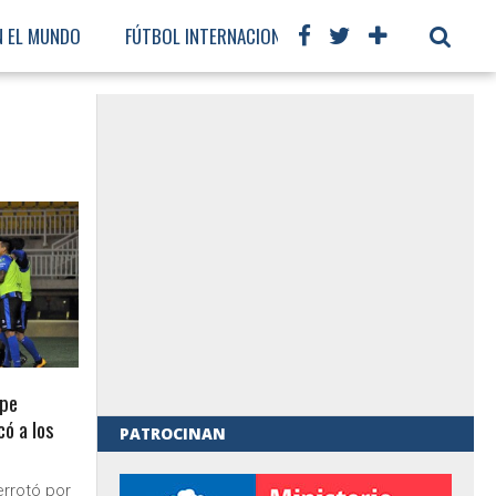
N EL MUNDO
FÚTBOL INTERNACIONAL
lpe
ó a los
PATROCINAN
al de Gobierno
errotó por