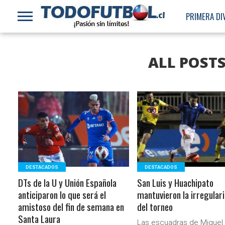
PRIMERA DI
ALL POST
LEER MÁS
LEER MÁS
DESTACADOS
DESTACADOS
DTs de la U y Unión Española
San Luis y Huachipato
anticiparon lo que será el
mantuvieron la irregular
amistoso del fin de semana en
del torneo
Santa Laura
Las escuadras de Miguel