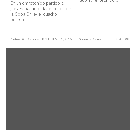
Sub 17, el técnico...
En un entretenido partido el
jueves pasado- fase de ida de
la Copa Chile- el cuadro
celeste...
Sebastián Patzke
8 SEPTIEMBRE, 2015
Vicente Salas
8 AGOST