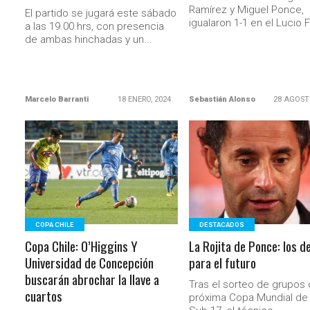
Ramírez y Miguel Ponce,
El partido se jugará este sábado
igualaron 1-1 en el Lucio F
a las 19.00 hrs, con presencia
de ambas hinchadas y un...
Marcelo Barranti
18 ENERO, 2024
Sebastián Alonso
28 AGOST
LEER MÁS
LEER MÁS
COPA CHILE
DESTACADOS
Copa Chile: O’Higgins Y
La Rojita de Ponce: los d
Universidad de Concepción
para el futuro
buscarán abrochar la llave a
Tras el sorteo de grupos 
cuartos
próxima Copa Mundial de 