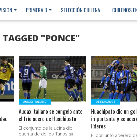
VISIÓN
PRIMERA B
SELECCIÓN CHILENA
CHILENOS E
S TAGGED "PONCE"
LEER MÁS
LEER MÁS
AUDAX ITALIANO
DESTACADOS
Audax Italiano se congeló ante
Huachipato dio un go
idad
el frío acero de Huachipato
importante y se acerc
líderes
El conjunto de la ucina dio
Ministerio Secretaría Gener
cuenta de de los Tanos sin
El conjunto acerero d