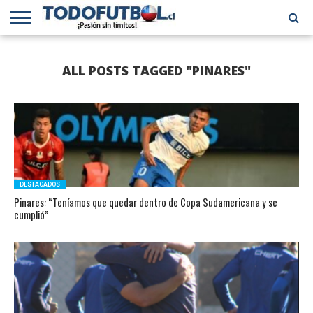
PRIMERA
DIVISIÓN
PRIMERA
SELECCIÓN
CHILENOS
FÚTBOL
ALL POSTS TAGGED "PINARES"
B
CHILENA
EN EL
INTERNACIONAL
MUNDO
DESTACADOS
Pinares: “Teníamos que quedar dentro de Copa Sudamericana y se
cumplió”