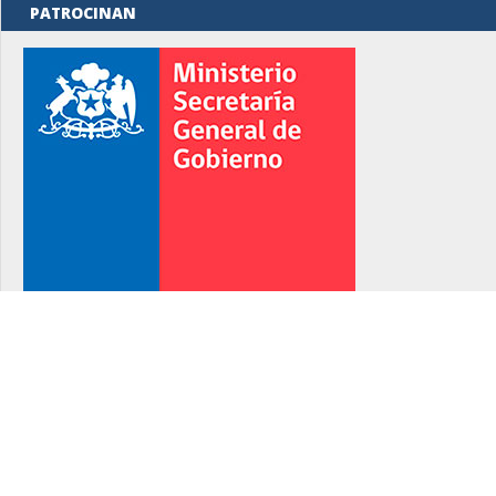
PATROCINAN
rno
rno