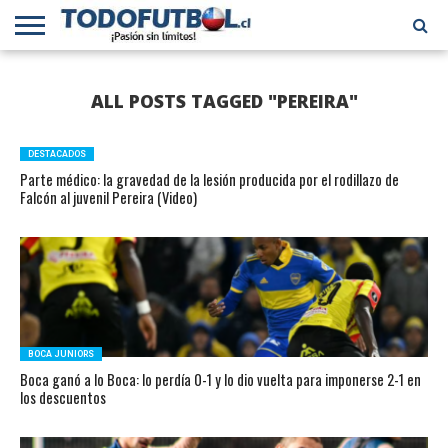
PRIMERA
DIVISIÓN
PRIMERA
SELECCIÓN
CHILENOS
FÚTBOL
ALL POSTS TAGGED "PEREIRA"
B
CHILENA
EN EL
INTERNACIONAL
MUNDO
DESTACADOS
Parte médico: la gravedad de la lesión producida por el rodillazo de
Falcón al juvenil Pereira (Video)
BOCA JUNIORS
Boca ganó a lo Boca: lo perdía 0-1 y lo dio vuelta para imponerse 2-1 en
los descuentos