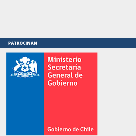
PATROCINAN
rno