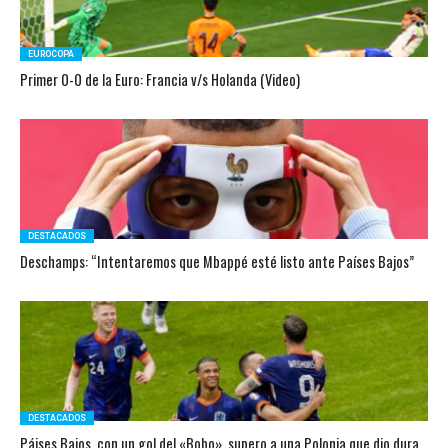
EUROCOPA
Primer 0-0 de la Euro: Francia v/s Holanda (Video)
DESTACADOS
Deschamps: “Intentaremos que Mbappé esté listo ante Países Bajos”
DESTACADOS
Páises Bajos, con un gol del «Bobo», supero a una Polonia que dio dura