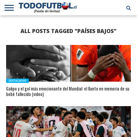
PRIMERA
DIVISIÓN
PRIMERA
SELECCIÓN
CHILENOS
FÚTBOL
ALL POSTS TAGGED "PAÍSES BAJOS"
B
CHILENA
EN EL
INTERNACIONAL
MUNDO
DESTACADOS
Gakpo y el gol más emocionante del Mundial: el llanto en memoria de su
bebé fallecido (video)