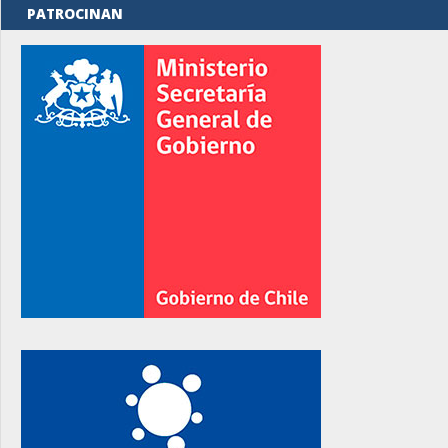
PATROCINAN
rno
rno