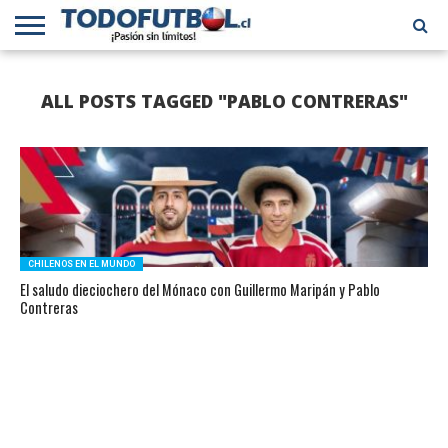
PRIMERA
DIVISIÓN
PRIMERA
SELECCIÓN
CHILENOS
FÚTBOL
ALL POSTS TAGGED "PABLO CONTRERAS"
B
CHILENA
EN EL
INTERNACIONAL
MUNDO
CHILENOS EN EL MUNDO
El saludo dieciochero del Mónaco con Guillermo Maripán y Pablo
Contreras