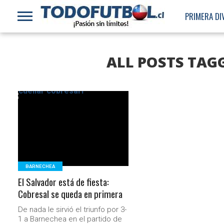
PRIMERA DI
ALL POSTS TAG
LEER MÁS
BARNECHEA
El Salvador está de fiesta:
Cobresal se queda en primera
De nada le sirvió el triunfo por 3-
1 a Barnechea en el partido de