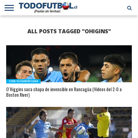
PRIMERA
DIVISIÓN
PRIMERA
SELECCIÓN
CHILENOS
FÚTBOL
ALL POSTS TAGGED "OHIGINS"
B
CHILENA
EN EL
INTERNACIONAL
MUNDO
COPA SUDAMERICANA
O´Higgins saca chapa de invencible en Rancagüa (Videos del 2-0 a
Boston River)