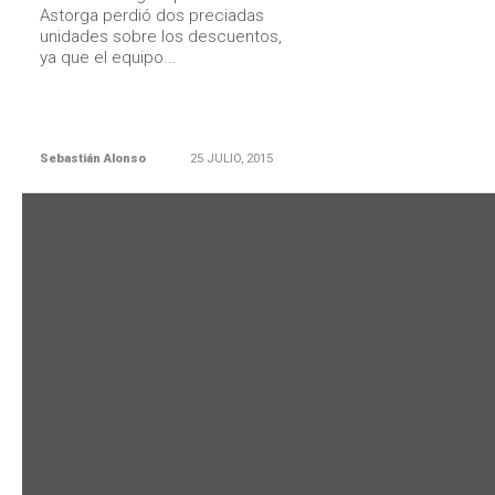
Astorga perdió dos preciadas
unidades sobre los descuentos,
ya que el equipo...
Sebastián Alonso
25 JULIO, 2015