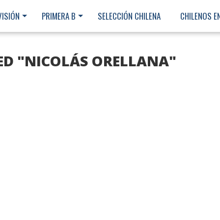
VISIÓN
PRIMERA B
SELECCIÓN CHILENA
CHILENOS E
ED "NICOLÁS ORELLANA"
Ministerio Secretaría Gener