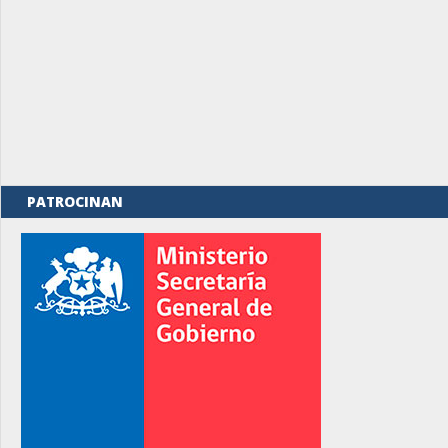
PATROCINAN
rno