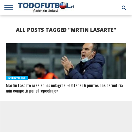
PRIMERA
DIVISIÓN
PRIMERA
SELECCIÓN
CHILENOS
FÚTBOL
ALL POSTS TAGGED "MRTIN LASARTE"
B
CHILENA
EN EL
INTERNACIONAL
MUNDO
ENTREVISTAS
Martín Lasarte cree en los milagros: «Obtener 6 puntos nos permitiría
aún competir por el repechaje»