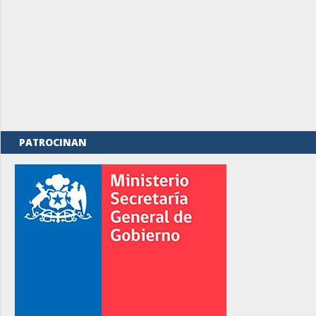
PATROCINAN
rno