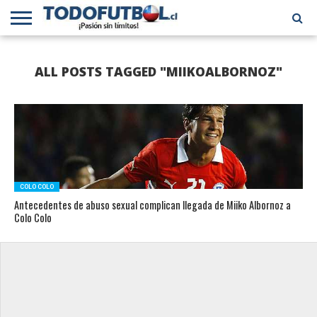
PRIMERA
DIVISIÓN
PRIMERA
SELECCIÓN
CHILENOS
FÚTBOL
ALL POSTS TAGGED "MIIKOALBORNOZ"
B
CHILENA
EN EL
INTERNACIONAL
MUNDO
COLO COLO
Antecedentes de abuso sexual complican llegada de Miiko Albornoz a
Colo Colo