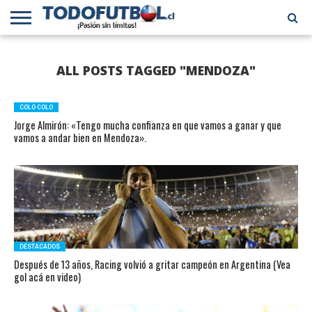
PRIMERA
DIVISIÓN
PRIMERA
SELECCIÓN
CHILENOS
FÚTBOL
ALL POSTS TAGGED "MENDOZA"
B
CHILENA
EN EL
INTERNACIONAL
MUNDO
COLO COLO
Jorge Almirón: «Tengo mucha confianza en que vamos a ganar y que
vamos a andar bien en Mendoza».
DESTACADOS
Después de 13 años, Racing volvió a gritar campeón en Argentina (Vea
gol acá en video)