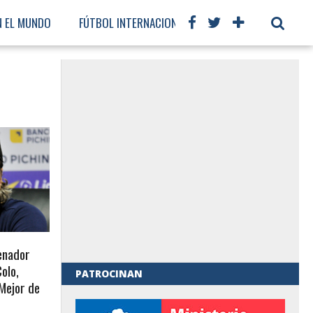
N EL MUNDO
FÚTBOL INTERNACIONAL
renador
olo,
PATROCINAN
 Mejor de
al de Gobierno