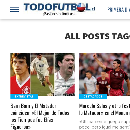
PRIMERA DI
ALL POSTS TA
LEER MÁS
LEER MÁS
ENTREVISTAS
DESTACADOS
Bam Bam y El Matador
Marcelo Salas y otro fes
coinciden: «El Mejor de Todos
lo Matador» en el Monum
los Tiempos fue Elías
«Últimamente guego sup
Figueroa»
poco, pero igual me sent