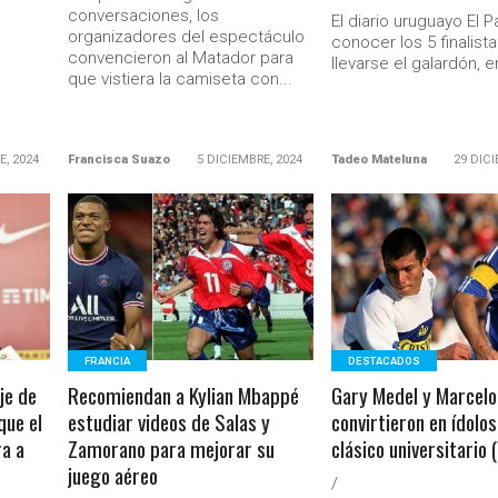
conversaciones, los
El diario uruguayo El P
organizadores del espectáculo
conocer los 5 finalist
convencieron al Matador para
llevarse el galardón, en
que vistiera la camiseta con...
E, 2024
Francisca Suazo
5 DICIEMBRE, 2024
Tadeo Mateluna
29 DICI
LEER MÁS
LEER MÁS
Ministerio Secretaría Gener
FRANCIA
DESTACADOS
je de
Recomiendan a Kylian Mbappé
Gary Medel y Marcelo
que el
estudiar videos de Salas y
convirtieron en ídolos
ra a
Zamorano para mejorar su
clásico universitario 
juego aéreo
/