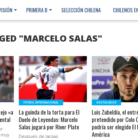
VISIÓN
PRIMERA B
SELECCIÓN CHILENA
CHILENOS E
GGED "MARCELO SALAS"
LEER MÁS
LEER MÁS
FÚTBOL INTERNACIONAL
DESTACADOS
tejo «a
La guinda de la torta para El
Luis Zubeldía, el ent
ental
Duelo de Leyendas: Marcelo
pretendido por Colo C
Salas jugará por River Plate
podría ser elegido El
er
América
Ministerio Secretaría Gener
í muy
Después de largas