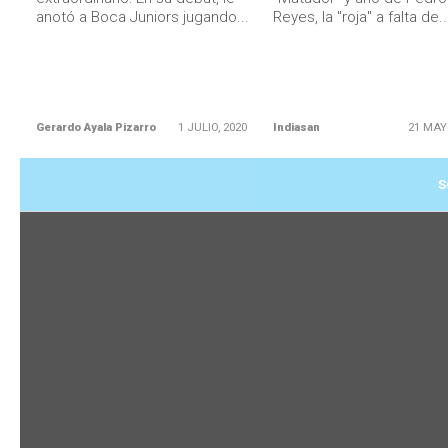
anotó a Boca Juniors jugando...
Reyes, la "roja" a falta de..
Gerardo Ayala Pizarro
1 JULIO, 2020
Indiasan
21 MAY