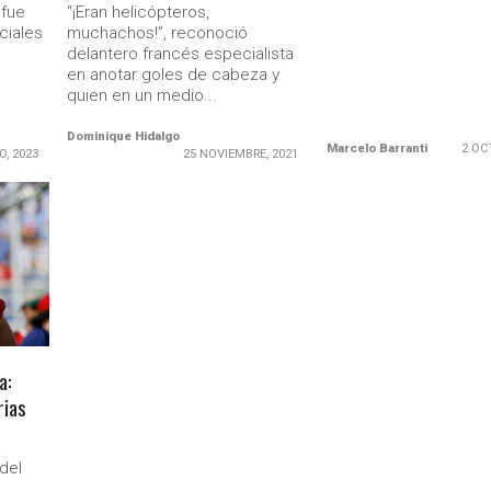
 fue
“¡Eran helicópteros,
ciales
muchachos!”, reconoció
delantero francés especialista
en anotar goles de cabeza y
quien en un medio...
Dominique Hidalgo
Marcelo Barranti
2 OC
O, 2023
25 NOVIEMBRE, 2021
a:
rias
del