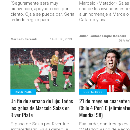
“Seguramente será muy
Marcelo «Matador» Salas
bienvenido, apoyado cien por
uno de los invitados espe
ciento. Ojalá se pueda dar. Sería
a un homenaje a Marcelo
un lindo regalo para...
Gallardo y una...
Julian Lautaro Luque Besoaín
Marcelo Barranti
14 JULIO, 2023
29 MAY
LEER MÁS
LEER MÁS
RIVER PLATE
DESTACADOS
Un fin de semana de lujo: todos
21 de mayo en cuarenten
los goles de Marcelo Salas en
Chile 4 Perú 0 (eliminato
River Plate
Mundial 98)
El paso de Salas por River fue
Esa tarde, con tres goles 
extraordinario: En su debut, le
"Matador" y uno de Pedro