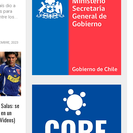
aís dio a
as para
tre los...
EMBRE, 2023
al de Gobierno
 Salas: se
 en un
(Videos)