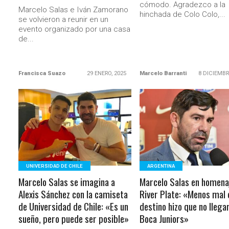
cómodo. Agradezco a la
Marcelo Salas e Iván Zamorano
hinchada de Colo Colo,...
se volvieron a reunir en un
evento organizado por una casa
de...
Francisca Suazo
29 ENERO, 2025
Marcelo Barranti
8 DICIEMBR
LEER MÁS
LEER MÁS
UNIVERSIDAD DE CHILE
ARGENTINA
Marcelo Salas se imagina a
Marcelo Salas en homena
Alexis Sánchez con la camiseta
River Plate: «Menos mal 
de Universidad de Chile: «Es un
destino hizo que no llega
sueño, pero puede ser posible»
Boca Juniors»