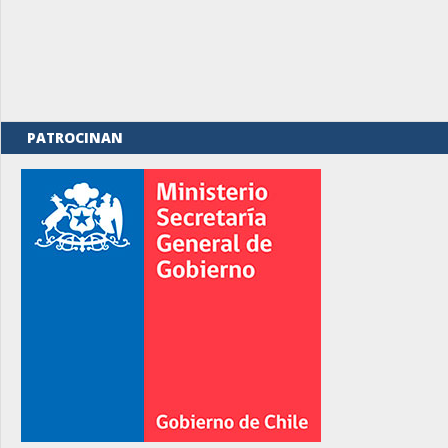
PATROCINAN
rno