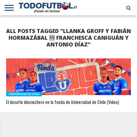
PRIMERA
DIVISIÓN
PRIMERA
SELECCIÓN
CHILENOS
FÚTBOL
ALL POSTS TAGGED "LLANKA GROFF Y FABIÁN
B
CHILENA
EN EL
INTERNACIONAL
MUNDO
HORMAZÁBAL 🆚 FRANCHESCA CANIGUÁN Y
ANTONIO DÍAZ"
UNIVERSIDAD DE CHILE
El desafío dieciochero en la fonda de Universidad de Chile (Video)