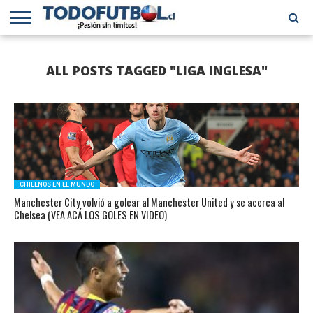
PRIMERA
DIVISIÓN
PRIMERA
SELECCIÓN
CHILENOS
FÚTBOL
ALL POSTS TAGGED "LIGA INGLESA"
B
CHILENA
EN EL
INTERNACIONAL
MUNDO
CHILENOS EN EL MUNDO
Manchester City volvió a golear al Manchester United y se acerca al
Chelsea (VEA ACÁ LOS GOLES EN VIDEO)