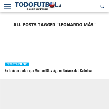
PRIMERA
DIVISIÓN
PRIMERA
SELECCIÓN
CHILENOS
FÚTBOL
ALL POSTS TAGGED "LEONARDO MÁS"
B
CHILENA
EN EL
INTERNACIONAL
MUNDO
DEPORTES IQUIQUE
En Iquique dudan que Michael Ríos siga en Universidad Católica