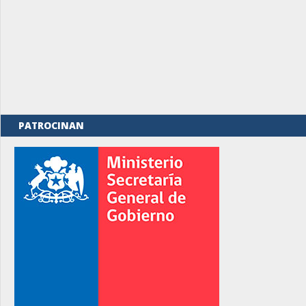
PATROCINAN
rno