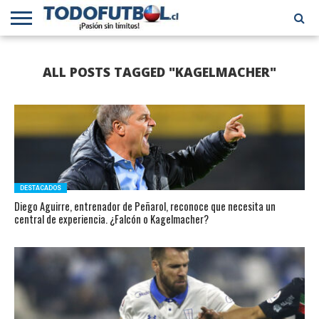
PRIMERA
DIVISIÓN
PRIMERA
SELECCIÓN
CHILENOS
FÚTBOL
ALL POSTS TAGGED "KAGELMACHER"
B
CHILENA
EN EL
INTERNACIONAL
MUNDO
DESTACADOS
Diego Aguirre, entrenador de Peñarol, reconoce que necesita un
central de experiencia. ¿Falcón o Kagelmacher?