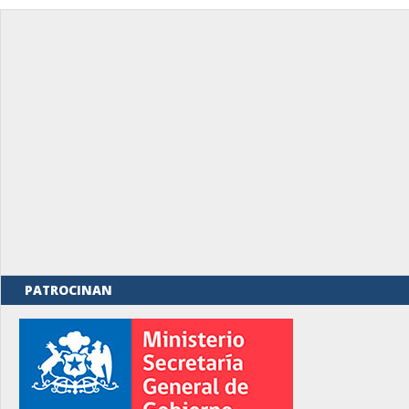
PATROCINAN
rno