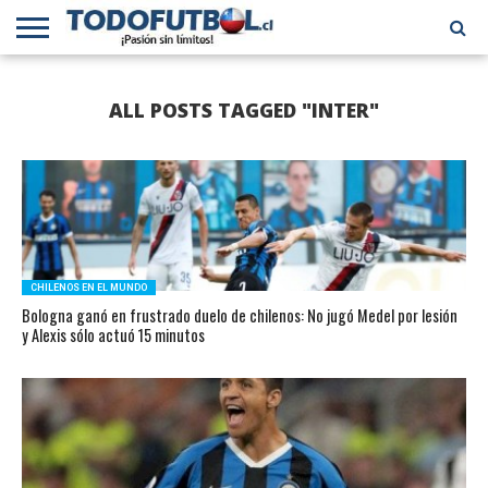
PRIMERA
DIVISIÓN
PRIMERA
SELECCIÓN
CHILENOS
FÚTBOL
ALL POSTS TAGGED "INTER"
B
CHILENA
EN EL
INTERNACIONAL
MUNDO
CHILENOS EN EL MUNDO
Bologna ganó en frustrado duelo de chilenos: No jugó Medel por lesión
y Alexis sólo actuó 15 minutos