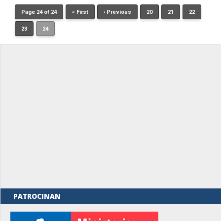
Page 24 of 24
« First
‹ Previous
20
21
22
23
24
PATROCINAN
rno